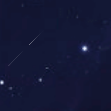
天就要进行一场比赛。这种高频次赛事安排使球员难
以获得充分的生理恢复周期，疲劳指数呈现指数级增
长。
冬歇期缩短趋势加剧了体能危机。相比十年前21天的
冬歇期，当前赛季仅有12天休整时间。医学跟踪表
明，连续参赛超过45天的球员，其反应速度下降
18%，决策失误率增加25%。国际比赛日的穿插安排
更打乱俱乐部训练计划，使球员在洲际飞行中面临昼
夜节律紊乱风险。
赛程编排的科学性存在改进空间。数据分析显示，遭
遇连续三场客场比赛的球队，球员受伤概率比正常赛
程高37%。特别是跨时区飞行后的比赛，运动员的深
睡眠时间减少40%，血清睾酮水平下降显著，直接影