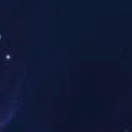
障之间的平衡难题，为俱乐部、联赛管理方及运动员
提供参考。
比赛强度与生理负荷
西甲联赛的比赛强度在全球五大联赛中位列前茅，场
均跑动距离超过110公里，其中高速冲刺占比显著高
于其他联赛。球员在90分钟内需完成约40次短距离爆
发冲刺，这种间歇性高强度运动模式对心肺功能和肌
肉系统形成持续挑战。研究发现，单场比赛后球员血
清肌酸激酶水平普遍升高30%以上，表明存在明显的
肌肉微损伤。
长期处于高强度比赛节奏中，运动员的关节与软组织
承受重复性应力。膝关节半月板损伤和踝关节韧带撕
裂在西甲球员伤病统计中占比高达42%，这与比赛中