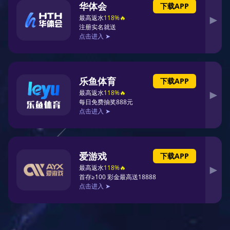
4. 信息使用目的
收集的信息将用于以下合法合规用途：
向您提供实时赛事数据、赛事直播、社区交流等服务
优化hth华体会官网平台性能、提升服务稳定性
处理用户反馈与技术问题
在获得授权的前提下发送个性化通知与提示
5. 第三方共享与委托处理
本应用不会主动将您的个人信息分享给非相关第三方。仅在以下
情况下进行合理使用：
为实现基础功能，与合规的服务提供商合作
在法律法规要求下配合监管提供必要信息
因平台整体变更（如并购、重组）引发的数据转移