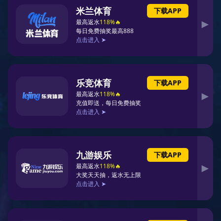
2. 我们收集的信息
为提供更加完整的赛事体验与功能服务，我们可能会收集：
基础信息：如手机号码、头像、注册时间、区域偏好等
设备参数：设备型号、系统版本、IP 地址、唯一标识符等
使用行为：访问记录、浏览习惯、互动偏好等
位置信息：经您授权后所获取的定位信息
3. 信息收集方式
信息的收集主要通过以下方式完成：
您主动提供的信息：如注册、参与评论、反馈等操作行为
系统自动记录的信息：包括访问日志、设备识别等
您授权接入的第三方信息：如社交平台快捷登录数据