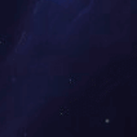
带宽吞吐
数据加密率
14.2 TB
100%
存储使用量
监控覆盖率
65%
92%