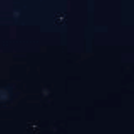
2026-07-08
6.
足球明星潮牌崛起引领时尚潮流运动与风格
2026-07-22
7.
西甲比赛节奏与赛程安排对球员健康影响分
2026-06-07
8.
盘点德甲联赛中的顶级大牌球员与豪门球队
2026-07-01
App下载
关于我们
隐私政策
服务协议
网站地图