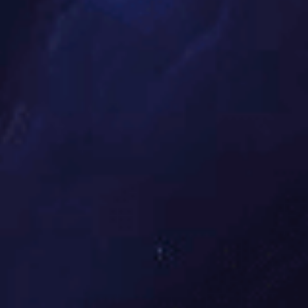
择。通过引入新鲜血液，不仅可以带来新的想法和技
艺，还能促进老将传授经验，实现良好的知识传承。
同时，将新人的成长过程纳入到系统化的数据跟踪管
理中，也是提升整体水平的重要保障。
总之，通过不断完善自身的数据分析机制和战略部
署，相信 IG 将继续引领电竞潮流，为观众带来更加
精彩纷呈的赛事体验。他们将在未来征途上创造更多
辉煌成就，引领电竞行业的发展方向。
总结：
经过上述几个方面深入剖析，可以看出 IG 战队凭借
其卓越的数据分析能力及灵活多变的战略实施，在电
子竞技领域脱颖而出。不论是在团队协作还是个人发