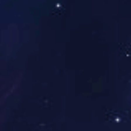
权。这种以数据为基础的决策方式，让他们能够迅速
掌握游戏节奏。
此外，IG还注重团体协作，通过细致的数据统计来评
估每位选手在团战中的贡献值。这种方法不仅提升了
选手之间的默契，也让教练组能够及时发现并解决问
题，从而提高整体竞争力。
2、战术选择与团队协作
对于一支成功的电子竞技团队而言，合理有效的战术
选择是制胜关键。IG通过多元化的阵容配置，使得各
个位置都有明确分工，同时也能根据局势灵活切换策
略。例如，在面对强敌时，他们会选择保守型阵容，
以确保生存能力；而在优势局面下，则会全力进攻，
以压制对方反击机会。