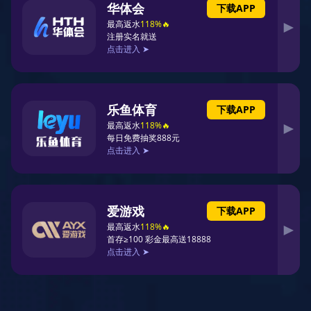
数据分析探讨IG战术表现及
其对比赛结果的影响
2026-06-07 16:48
23 次阅读
首页
/
体育报道
本文旨在通过数据分析探讨IG战术表现及其对比赛结
果的影响。首先，文章将介绍IG战队在不同比赛中的
战术表现，通过数据对比分析其有效性和执行力。其
次，将深入讨论战术选择的多样性以及如何影响团队
整体协作与胜率。第三部分将重点分析关键选手的个
人表现如何与团队战术相辅相成，并进而影响比赛结
果。最后，结合数据和案例分析，总结IG战队在战术
运用上的成功经验及其对未来比赛的启示。本篇文章