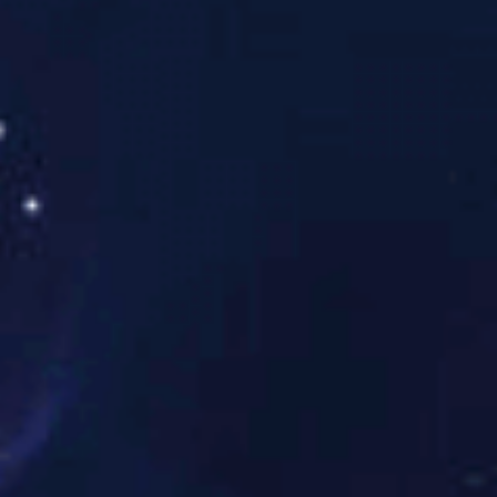
希望为电竞爱好者和职业战队提供有价值的参考与借
鉴。
1、IG战术表现概述
IG战队在近年来的电子竞技赛事中展现出了卓越的战
术执行能力。他们结合了灵活多变的阵容和针对性的
策略，使得每场比赛都充满悬念。通过回顾历史比赛
数据，我们可以看到IG在不同版本中的适应能力，以
及如何根据对手特点进行调整，这些都是他们成功的
重要因素。
从数据信息来看，IG在某些特定英雄上的使用频率明
显高于其他战队，这充分表明了他们对于自身强项的
深刻认识。例如，在某个赛季中，IG频繁使用“打野”
位选手进行游走支援，有效地增强了团队前期控制