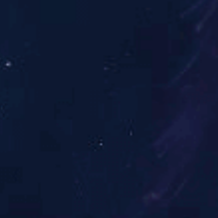
对这些方面的深入剖
意见。
1、转型背
随着社会经济的发展
重要城市，其羽毛球
显，如队伍整体实力
新的时代需求。
此外，从国际体育竞
断增强的竞争力。因
人才培养机制和市场
再者，科技的发展也
越多地应用于体育训
式，提高运动员竞技