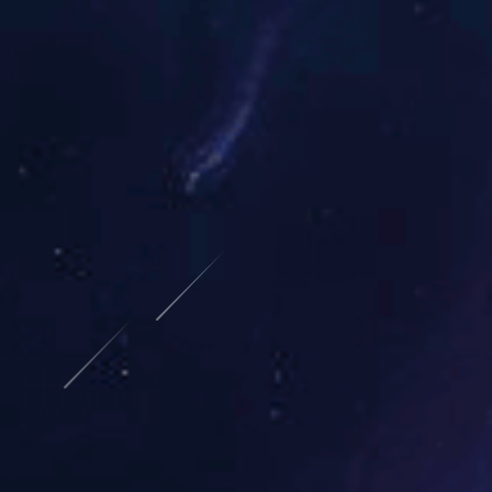
2、人才培
在过去几年中，成都
通道，不仅丰富了队
术研究与实际训练之
然而，新的人才培养
围。此外，新旧理念
影响了队伍内部团结
尽管如此，从长远来
仅可以帮助年轻选手
平，并为未来的发展
3、市场推