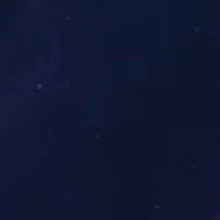
高校合作建立人才输送
种合作模式也促进了学
胁，从而影响团队氛
一思想。这一现象不仅
理的人才评价体系，不
升整个团队的竞技水