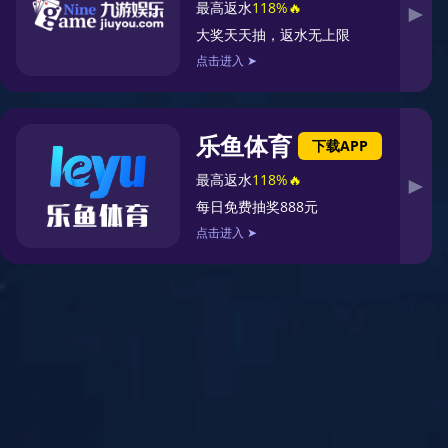
与展望
少挑战。本文将从四个
球队需要进行改革；其
注市场推广策略的变
持续发展的路径。通过