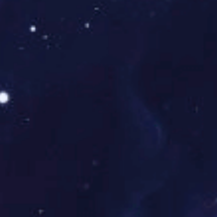
引更多赞助商支持，成都羽毛球队开始重视市场推广策略。通过
推广活动等，不仅增加了公众参与度，也提升了比赛观赏性。此
多人了解并关注这支队伍，有效扩大了其社会影响力。
运作方面，俱乐部积极探索多元化收入渠道。例如，通过设置会
等方式来实现盈利。这些举措不仅减轻了政府财政支持压力，也
的商业化运作同样面临风险，比如过度追求收益可能导致忽视竞
推广策略上的创新与尝试，成都羽毛球队走出了一条独特的发展
竞技目标和商业利益之间的平衡点，使两者相辅相成，共同促进
展方向展望
球队应继续深化改革，以适应瞬息万变的外部环境。首先，加强
息交流与合作，引入先进理念和技术，不断提升自身综合实力。