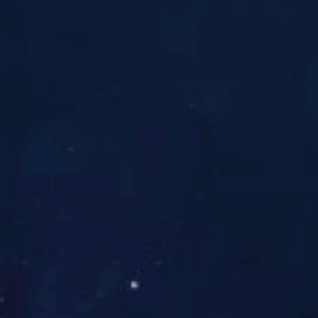
队的发展提供建设性的
而成都作为西南地区的
队所面临的问题日益凸
行结构性调整，以适应
面对其他国家和地区不
亟需引入更为系统化的
辅导等新兴方法被越来
度上改变传统训练模