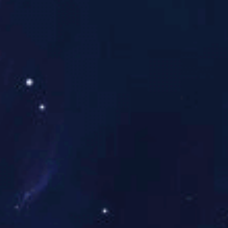
析，我们希望能够为其他体育团队提供参考，同时为成都羽毛球
景及原因
和人们生活水平的提高，羽毛球逐渐成为大众喜爱的运动之一。
运动也迎来了新的发展机遇。然而，在这一过程中，传统羽毛球
下降、青少年参与度不足等。这些因素促使成都羽毛球队必须进
争来看，我国在羽毛球项目上已经取得了显著成就，但同时也需
此，为了保持竞技水平并提升整体实力，成都羽毛球队在转型中
运营策略，以便更好地发挥自身优势。
推动了各项运动的变革。现代训练手段、数据分析技术以及心理
练中。对于成都羽毛球队来说，引入这些先进理念，将在很大程
状态。因此，这些背景因素都促使了球队进行必要的转型。