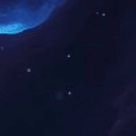
对于未来发展而言，
值等等。在此基础上
远且积极的印记，为
上一篇：
和平精英战术分析：深入探讨LNG战…
延伸阅读
1.
赛后分析：北京网球队与广州网球队的比赛