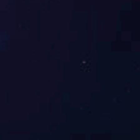
交
选
转换