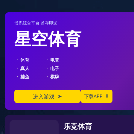
hth华体会
带您畅享全
专业平台，数据精准，
高清直播
覆盖热
聚焦足球、篮球、电竞等赛事，
每日内
极速访问
下载APP