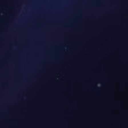
仅靠单一努力是不够的，需要综合考虑各个环节，包括人员素质
，再加上政府支持以及社会各界关注，相信成都市将在全国乃至
中国乃至全球体育事业贡献自己的力量。
节