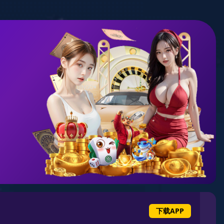
App
关于我们
体育报道
球体育盛事
门体育项目。
容实时更新
。