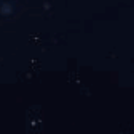
App下载
关于我们
隐私政策
服务协议
网站地图
认识 hth华体会
hth华体会（中国）官方网站-hth.com为用户提供权威稳定的访问入
口与优质体验环境，hth华体会官网、登录、入口、网页版、手机
app下载、最新注册链接安全快速，华体会hth官网平台整合足球赛
事直播、篮球数据分析及体育资讯内容，打造综合服务平台。
地址
support@mcjjgs.com
合作 / 推荐平台