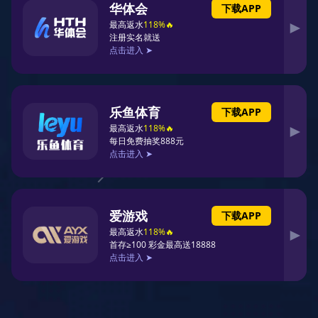
深圳攀岩队实力深度解析及各
队员间的对比分析
2026-06-07 16:48
57 次阅读
首页
/
体育报道
深圳攀岩队作为近年来崛起的优秀体育团队，凭借其
卓越的竞技水平和团队合作精神，在国内外攀岩赛事
中频频斩获佳绩。本文将对深圳攀岩队进行深度解
析，从队伍整体实力、各个队员的个人表现、技术特
点以及未来发展方向四个方面进行详细探讨。同时，
通过对比分析不同队员之间的优势与不足，旨在为读
者呈现一个全面而立体的深圳攀岩队形象。最终，我
们将总结出该队伍在中国攀岩领域的重要地位及其未