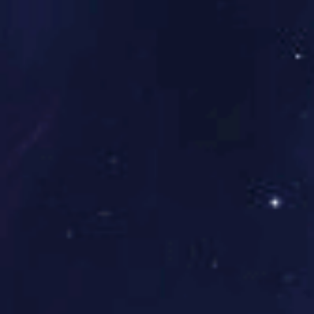
最后，该团队还积极参加国际交流，不断吸收国外先
进训练理念与技术，使得整体实力持续提升。他们通
过与国外顶级选手切磋技艺，不仅提高了自身技能，
更为推动中国攀岩运动的发展贡献了力量。
2、各队员个人表现分析
在深圳攀岩队中，每位成员都有其鲜明的个性与特
长。例如，李明是一名专注于速度赛项目的选手，他
以极快的反应速度和高效能量利用著称。在最近的一
场全国大赛中，他以微弱优势夺得金牌，为球队增添
了亮眼成绩。
另一位成员张华则是难度赛项目中的佼佼者，她凭借
扎实的基础功夫和独特的战术思维，多次打破个人记