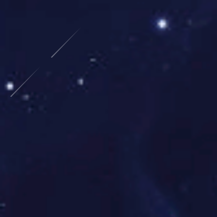
录。她善于分析对手并调整自己的策略，使得她在比
赛中总能找到最佳路径，是女子组中的一颗璀璨明
星。
此外，还有王强，他是一名全能型选手，既参与速度
赛也参与难度赛。他身材匀称、力量均衡，在不同类
型赛事中的适应能力极强。他不仅能够独当一面，还
常常充当团队中的凝聚剂，把大家团结起来，共同面
对挑战。
3、技术特点与训练方法
深圳攀岩队在技术训练上采取了一系列针对性的措
施，以提升运动员们在实际比赛中的表现。首先，他
们注重基础技能的打磨，通过系统化训练让每位选手
都能熟练掌握各种基本动作，如抓握、踩点等，这是