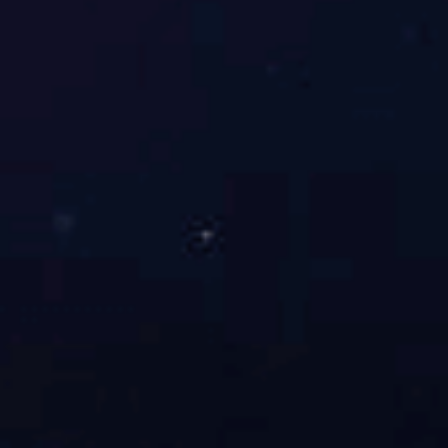
2026-06-09
4.
足球明星英姿飒爽瞬间集锦展现球场魅力与
2026-07-23
5.
英超球队数量及分布统计报告及其背后的足
2026-06-02
6.
北京极限运动队意识表现的数据分析与研究
2026-06-25
7.
极限运动女王王丽分享成功秘诀与挑战经历
2026-06-10
8.
深圳羽毛球队灵活性引发热议球员表现与战
2026-06-22