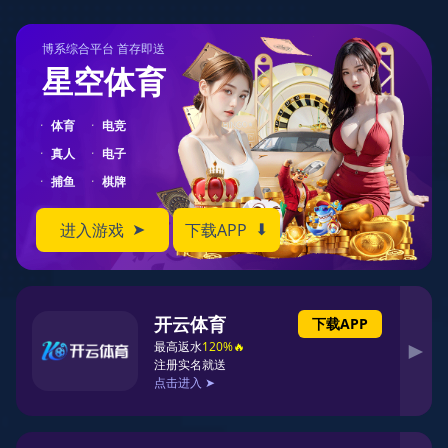
立即注册
hth华体会
带您畅享全球体育
盛事
专业平台，数据精准，
高清直播
覆盖热门体育项
目。
聚焦足球、篮球、电竞等赛事，
每日内容实时更
新
。
极速访问
下载APP