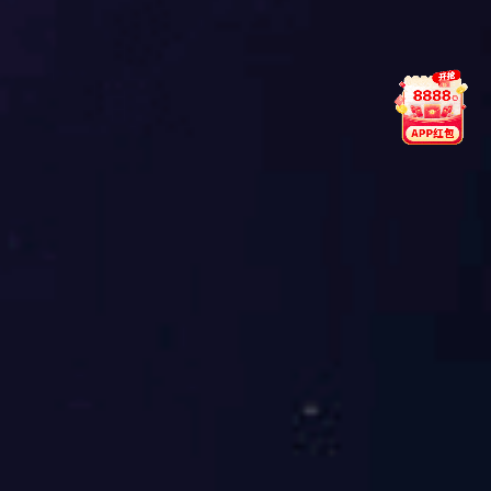
上一篇：
深圳羽毛球队灵活性引发热议球员…
下一篇：
EDG战队的荣耀与挑战DOTA2赛场上
延伸阅读
1.
香港足球明星队历程回顾与阵容变迁分析图
2026-07-20
2.
意大利足球明星塔尔德利的辉煌历程与对足
2026-08-06