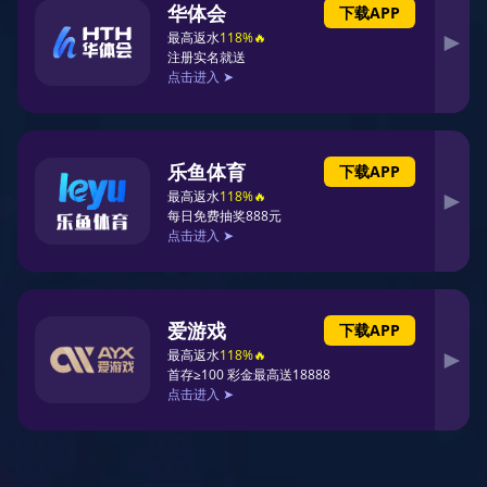
深圳羽毛球队灵活性引发热议
球员表现与战术调整的深度探
讨
2026-06-22 18:28
31 次阅读
首页
/
体育报道
近年来，深圳羽毛球队在各项赛事中的表现日益引人
关注，尤其是在灵活性与战术调整方面的讨论愈演愈
烈。球队在面对不同对手时展现出的多变战术，给球
迷和评论员带来了诸多思考。本文将从四个方面深入
探讨深圳羽毛球队的灵活性，包括球员表现、战术调
整、团队配合以及未来发展。这些内容不仅揭示了深
圳羽毛球队在赛场上的成功因素，也为其他球队提供