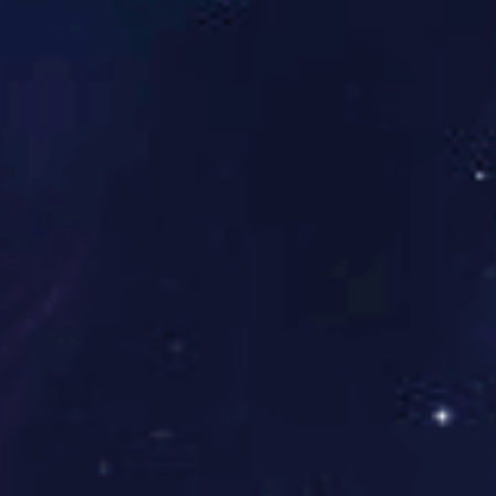
此外，团队合作也是提升球员个人表现的重要因素。
每位选手在比赛中都须根据团队需求进行角色调整，
这种灵活性确保了整体作战效率。通过不断磨合与相
互理解，队伍整体实力得以提升，使得每位成员都能
发挥最大潜力。
2、战术调整的灵活性
战术调整是深圳羽毛球队的一大特色。在面对不同风
格的对手时，教练会根据对方特点及时进行策略更
改。例如，当面对攻势猛烈的对手时，可能采用防守
反击策略，以减少失误并寻求机会。而当遇到防守严
密的对手，则可能加强进攻，通过多点开花来打破对
方防线。
此外，针对不同场地条件和气候变化，教练组也会做