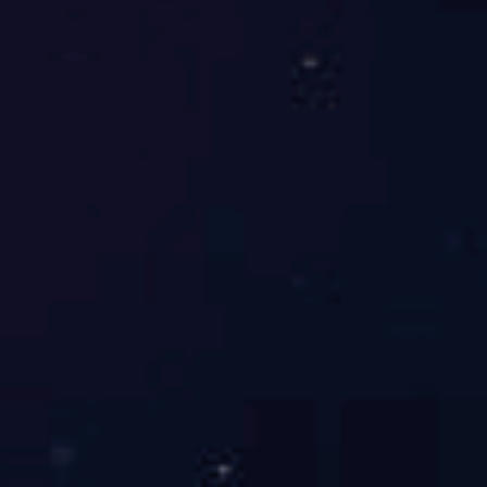
延伸阅读
1.
足球明星们的慈孝之心展现大孝子形象的精
2026-07-23
2.
足球明星英姿飒爽瞬间集锦展现球场魅力与
2026-07-23
3.
带森字的足球明星盘点与他们的辉煌成就及
2026-07-25
4.
重庆街舞队的控制打法深度解析与技巧分享
2026-07-09
5.
深圳攀岩队实力深度解析及各队员间的对比
2026-06-07
6.
南京极限运动队边路渗透策略分析及其成败