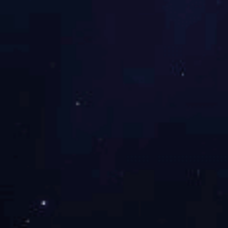
5.
南京街舞队战术表现深度数据分析与策略优
2026-06-14
6.
香港足球明星队盛大抵达上海展现风采引发
2026-07-30
7.
滑板与梦想交织的旅程：赵娜的深度对话与
2026-06-14
8.
王者荣耀热点分析：深入探讨TES战队的运营
2026-07-08