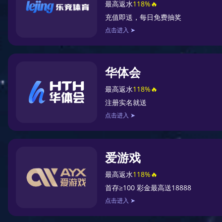
广州羽毛球队实
近年来，广州羽毛球
事中的表现备受关注
其次探讨球队当前的
发展方向。通过这些