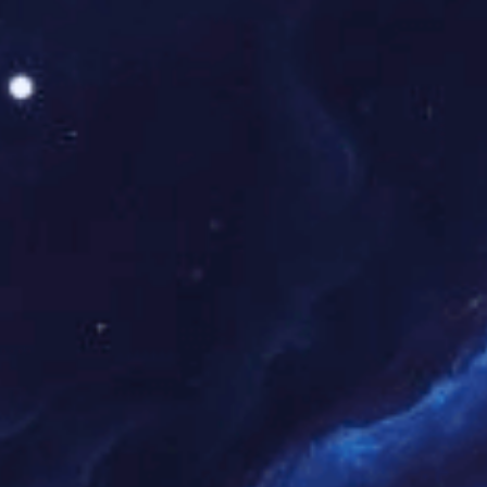
多耐心与支持，希望看到年轻力量一点点成长、蜕变成明星运动
选手特点制定个性化训练方案，以最大程度发挥每位运动员的优
到来的赛事，不少球迷希望俱乐部能够加强沟通，将团队动态及
就能共同迎接更美好的未来，同时期待看到更加精彩纷呈的比赛
展方向
球队的发展前景令人期待。一方面，他们需要继续完善自身训练
技水平。同时，加强青训系统建设，将是培育新生代力量的重要
多青少年加入到这项体育运动中来，为后备人才储备打下坚实基
或者世界级俱乐部展开交流合作也是一个重要方向。通过“走出
也能让年轻运动员拓宽眼界，提高综合素质。同时，引入外籍教
使训练更加科学合理。