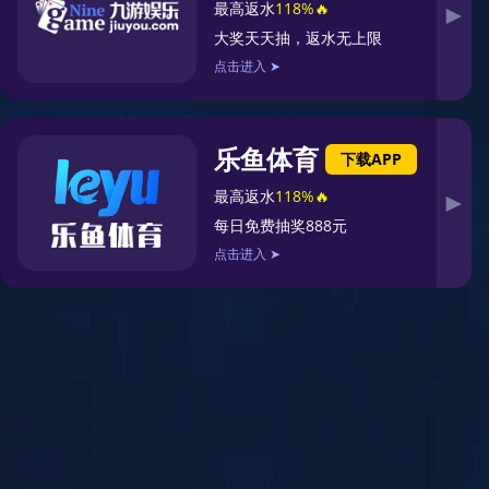
发展展开激烈讨论
之一，广州队在各项赛
毛球队的历史与成就，
望广州羽毛球队未来的
重要位置以及未来发展