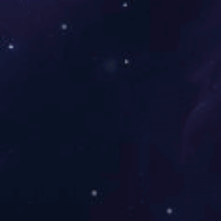
WE在冠军杯中的速度优势分析与表…
延伸阅读
1.
足球明星中的小贝儿究竟是谁他为何如此受
2026-07-26
2.
足球明星国旗鞋子设计灵感来源及其背后的
2026-07-27
3.
对话吴芳：回顾她的网球生涯与未来展望
2026-06-08
4.
深圳羽毛球队灵活性引发热议球员表现与战
2026-06-22