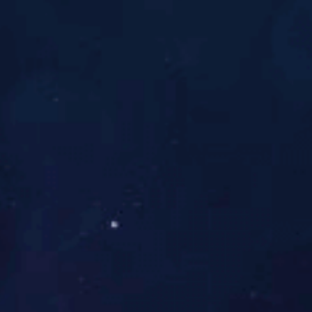
的发展过程中，队伍培
骄人的战绩，还在国际
指导下，队员们不断提
使得广州队成为中国羽
个人项目上屡次冲击奖
法相结合的体现。
的身体素质和扎实的基