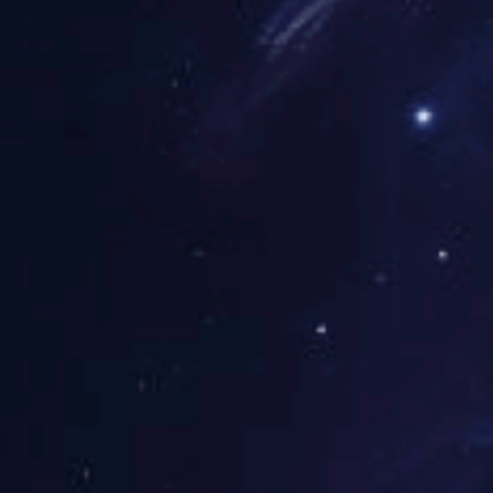
他们呼吁大家给予更
教练组应该根据每位
总体而言，对于即将
信，只要齐心协力，
4、未来发
展望未来，广州羽毛
法论，以提高整体竞
层活动，可以吸引更
另一方面，与其他地区
能够增加锻炼机会，
教练带来新的思路，