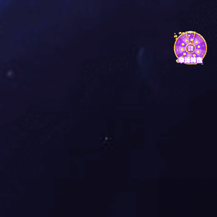
场影响力创造条件。当
进，实现华丽转身。
在当前竞争激烈的大环
度，以及加强外部合
奋斗中的团队，共同见
下一篇：