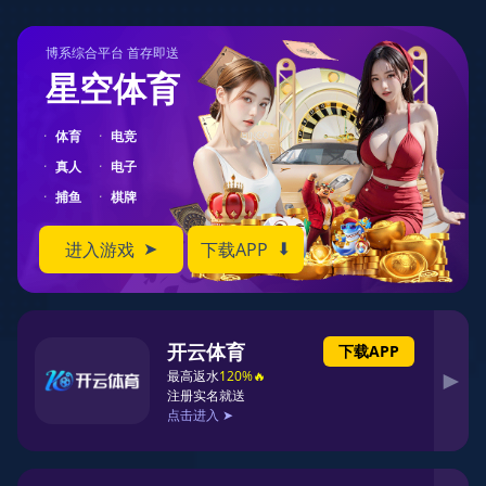
立即注册
hth华体会
带您畅享全球体育
盛事
专业平台，数据精准，
高清直播
覆盖热门体育项
目。
聚焦足球、篮球、电竞等赛事，
每日内容实时更
新
。
极速访问
下载APP