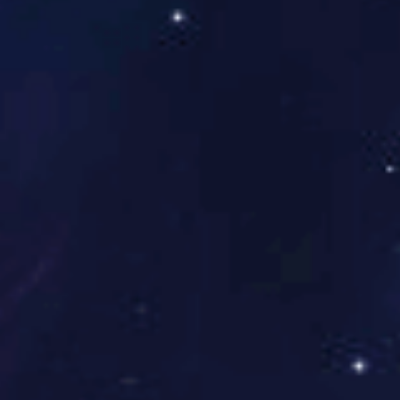
础。例如，当某一条路线出现敌方英雄时，其他路段
的成员能够迅速支援，以形成局部优势。这种迅速而
有效的响应，不仅提高了整个队伍的移动效率，也让
对手难以适应。
此外，在关键时刻，WE还展现出了极强的协同作战能
力。当敌方发起进攻时，他们能够迅速转移阵型，有
效分散敌人的火力，让主要输出位置得以存活并持续
输出。这种灵活多变且快速反应能力，无疑是他们赢
得比赛的一大助力。
2、选手个人能力解析
除了团队协作外，个体选手的能力也是决定比赛结果
的重要因素。WE战队中的核心选手具备极高的操作水
平和敏锐的游戏意识，这使得他们能够在高速运行中