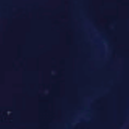
3、灵活运用战略思维
战略思维对于电子竞技来说至关重要，而WE战队则巧
妙地运用了这一点来增强自己的速度优势。他们通常
会根据不同对局选择适合当下情况的发展路线，并制
定相应策略。例如，在面对强大的敌人时，他们会选
择更为激进且快速的方法来干扰对方节奏，从而达到
出奇制胜之效。
这种基于速度优势而制定出来的方法，可以说是WE的
一大特色。他们善于利用地图资源，通过快速游走和
视野控制，对敌方实施精准打击。同时，对于目标选
择也十分明确，会优先针对那些落单或血量较低的小
目标展开攻击，以确保最大化收益。