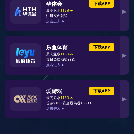
WE在冠军杯中的速度优势分
析与表现点评
2026-06-19 15:08
31 次阅读
首页
/
体育报道
本文将围绕“WE在冠军杯中的速度优势分析与表现点
评”这一主题，深入探讨WE战队在比赛中所展现出的
速度优势及其对比赛结果的影响。首先，我们将从团
队配合、选手个人能力、战术执行和心理素质四个方
面进行详细分析。在团队配合方面，我们将考察队员
间的默契以及如何利用速度进行有效的团战。在选手
个人能力方面，将重点对每位核心选手的速度与反应
能力进行评价。在战术执行部分，则会讨论WE如何通