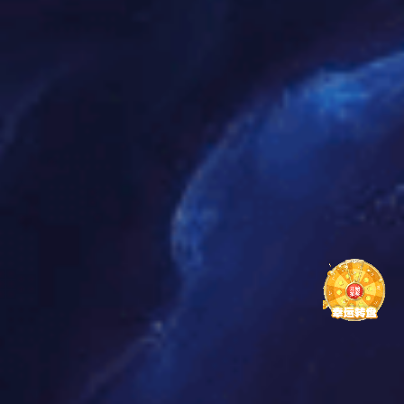
另外，在面对劣势局面时，他们也能灵活调整策略，
将防守转化为进攻，通过加快节奏制造机会。这种随
机应变且富有攻击性的打法，让他们在众多挑战者面
前脱颖而出，并获得了观众的一致好评。
4、心理素质与压力管理
在高速紧张的比赛环境下，良好的心理素质显得尤为
重要。对于WE而言，他们不仅需要具备敏捷操作，还
要有稳定情绪与冷静判断。在关键团战或者逆风局
时，保持冷静往往能改变整个局面的格局，而这正是
WE所擅长之处。
通过多年的赛场磨炼，许多核心成员已经学会如何管
理压力。在面对强劲对手或逆境时，他们不会轻易慌
乱，而是保持自信，以积极心态迎接挑战。这种成熟