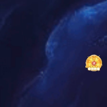
4、未来发展前景展望
IDG战队此次跻身第七位，不仅意味着他们当前实力
得到认可，也预示着未来发展的潜力。随着新一轮赛
季临近，各大战队间竞争将愈加激烈，而如何保持良
好的状态，将成为决定胜负的重要因素之一。此外，
他们也面临着新的挑战，例如如何应对其他强敌带来
的压力，以及如何调整自身策略以适应游戏更新带来
的变化。
同时，对于年轻选手来说，这是一个学习成长的大好
机会。通过与顶级高手交锋，他们可以迅速积累经
验，提高自己的综合素质。而这种积极向上的氛围，
也将进一步促进整个电竞行业的发展，为更多年轻人
提供梦想实现的平台。