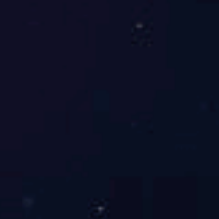
延伸阅读
1.
对话张军：探索和平精英背后的成长与挑战之
2026-06-10
2.
浙江队与山东泰山对决分析谁在本场比赛中
2026-07-15
3.
成都与武汉极限运动队速度较量赛后分析与
2026-07-09
4.
南京飞盘队的快攻革新之路探秘与战术解析
2026-07-03
5.
深入分析杭州篮球队反击战术的核心要素与
2026-07-06
6.
武汉极限运动队与成都极限运动队赛后复盘