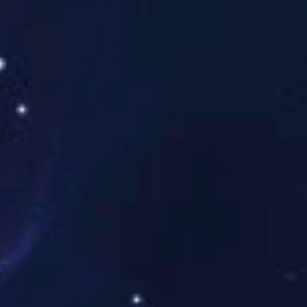
阐述，我们希望能够为读者们提供一个全面的视角，
让大家更好地理解这一荣誉背后的意义。
1、IG战队历史背景
IG战队在中国电竞界有着悠久的历史，成立于2015
年，最初以其强大的阵容和团队配合而闻名。随着时
间的推移，他们不断吸纳优秀选手，并在多个赛事中
取得佳绩。这支战队不仅在国内赛场上崭露头角，更
在国际舞台上屡次获得认可，为中国电竞赢得了不少
荣耀。
近年来，IG战队对阵容进行了多次调整，以适应快速
变换的竞技环境。他们始终保持着对高水平选手的追
求，通过不断磨合与训练来提升团队整体实力。正是
这种坚持，使得他们在众多强敌中杀出重围，在国际