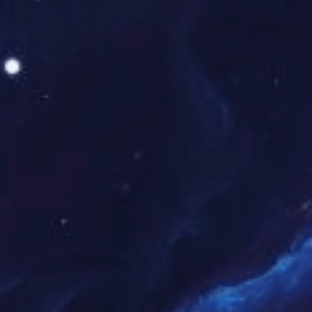
点，让观众体验到更高水平的竞技魅力。
仍需总结经验，提高自身不足之处，以期能在未来赛事中向冠军
得此次全球挑战赛更加激烈，也让我们期待接下来更多精彩瞬间
望及影响
尾声，对于各支参赛球队而言，这不仅是一场竞技比拼，更是一
目前位于积分榜首的位置无疑增强了他们争夺冠军荣誉的信心。
真对待每一场比赛，不可掉以轻心。
不会轻易放弃，希望能借助这次赛事发现自身不足，加快进步步
烈的角逐，而每一个细节都可能决定最终排名。因此，无论是选
赴迎接挑战。
战赛的发展将进一步推动电子竞技行业的发展。越来越多的人开始关注