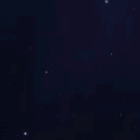
2026-06-19
5.
高科技棒球装备：如何通过智能设备提升表
2026-06-14
6.
深圳街舞队灵活性深度对比分析探讨与启示
2026-06-28
7.
北京足球队技术对比深度解析与战术演变的
2026-07-23
8.
武汉街舞队的奋斗与蜕变：一段激情与梦想
2026-06-02