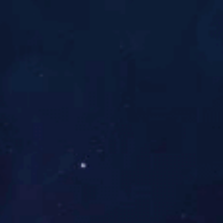
各场比赛的数据统计，
表现优异，在淘汰赛中
。这种灵活性使得他们
如完美团战和精准打
们会进行充分准备，通
通，无论是在平时训练
选手都能充分发挥自己