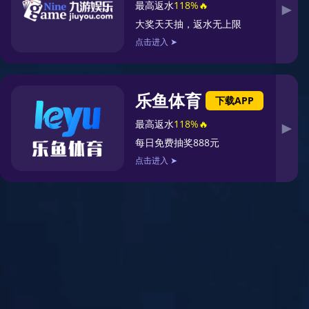
分稳居第一名
第一名。这一成绩不仅
从四个方面对这一消息
表现以及未来展望等内