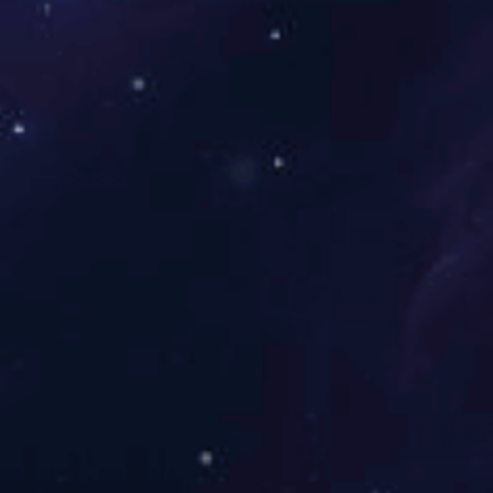
上一篇：
多德勒支与乌德勒支青年队激战正…
延伸阅读
1.
对话吴磊：深入探讨他在DOTA2职业生涯中
2026-06-15
2.
李强独家分享羽毛球技巧与训练心得助你提
2026-06-27
3.
科学王者荣耀状态训练方法探究与实战应用
2026-06-01
4.
WE在冠军杯中的速度优势分析与表现点评