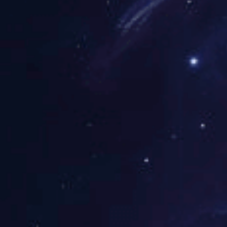
为赛事增添了更多看
尽管如此，各支球队
些优秀对手存在，使
4、未来展
随着全球挑战赛进入
会。对于EDG来说，
样的优势，就必须认
同时，其它追赶者也
支球队将展开更加激
终保持警惕，全力以
Total, 全球挑