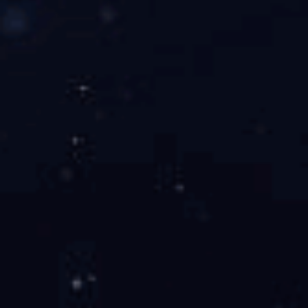
App下载
关于我们
隐私政策
服务协议
网站地图
认识 hth华体会
hth华体会（中国）官方网站-hth.com为用户提供权威稳定的访问入
口与优质体验环境，hth华体会官网、登录、入口、网页版、手机
app下载、最新注册链接安全快速，华体会hth官网平台整合足球赛
事直播、篮球数据分析及体育资讯内容，打造综合服务平台。
地址
support@mcjjgs.com
合作 / 推荐平台