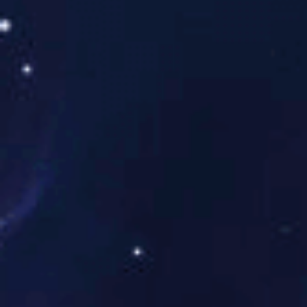
联。
财政失衡的连锁反应
英超球队的财政崩溃往往始于收入结构畸形。当转播
分成占据总收入的七成以上，商业开发与比赛日收入
未能形成有效支撑时，任何转播合约波动都将直接冲
击财务根基。某支降级队曾在英超最后赛季背负工资
总额达营收120%的巨额负担，这种饮鸩止渴的运营模
式注定难以持续。
降级触发条款的生效加速了财政坍塌。英超转播分成
锐减八成的同时，球员降薪条款执行率不足四成，导
致薪资支出与收入比例进一步恶化。赞助商撤离与季
票销售腰斩形成双重打击，俱乐部被迫通过出售训练
基地等固定资产维持运营，陷入恶性循环。