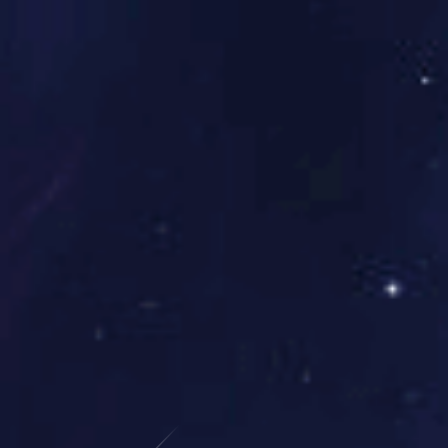
财务监管的滞后性加剧危机。尽管EFL实行工资帽制
度，但递延支付的球员薪酬与分期付款的转会费仍形
成隐形债务。某俱乐部在英甲时期账面亏损虽控制在
许可范围内，但累计应付账款已超过俱乐部估值，最
终因现金流断裂申请托管。
管理混乱的深层危机
决策层的短视行为埋下祸根。某俱乐部在英超时期连
续三任体育总监推行迥异的引援策略，导致阵容架构
严重失衡。为保级豪掷2000万英镑引进的过气球星，
不仅未能提升战力，反而成为后续赛季的薪资包袱。
青训体系的荒废削弱造血功能。当俱乐部将青训预算
削减60%用于支付一线队工资时，其U23梯队连续五