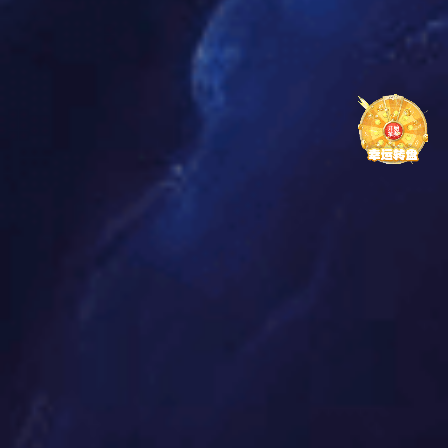
英超时期的800万英镑暴跌至英乙的15万英镑，周边
商品销量下降95%。某俱乐部不得不将队徽授权给博
彩公司，引发球迷组织大规模抗议。
社区纽带的断裂危及生存根基。当百年主场因债务问
题被挂牌出售时，当地议会发起的众筹计划仅募集到
标价的3%。青训学院关闭导致地区足球人才断代，该
区域五年内未向职业联赛输送任何球员。
联赛体系的层级壁垒阻碍重生。从英甲降级时触发的
600万英镑降级赔偿金，成为压垮骆驼的最后一根稻
草。金字塔底层的生存环境中，俱乐部不得不将球探
网络收缩至方圆50公里，彻底失去人才竞争能力。
总结：