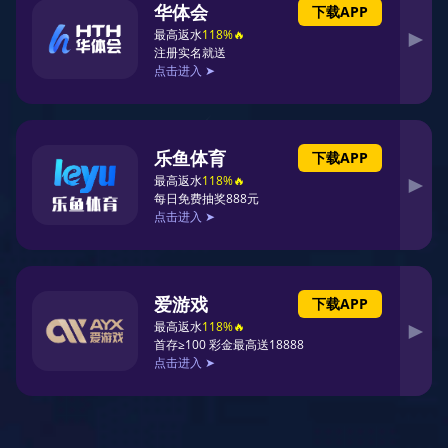
英超球队踢英乙：从英超到英
乙的球队变化
2026-06-11 11:41
29 次阅读
首页
/
体育报道
英格兰足球联赛体系中，英超与英乙的差距不仅是竞
技层级的鸿沟，更映射着职业足球生态的残酷现实。
当一支英超球队经历断崖式下滑最终跌入英乙联赛，
其背后交织着财政危机、管理混乱、竞技衰退与生态
重构的多重困境。这种极端落差既折射出职业足球的
脆弱性，也为俱乐部运营敲响警钟。本文将深入剖析
球队从顶级联赛坠落第四级别联赛的演变轨迹，揭示
现代足球世界中资本、管理、竞技与生态的深层关