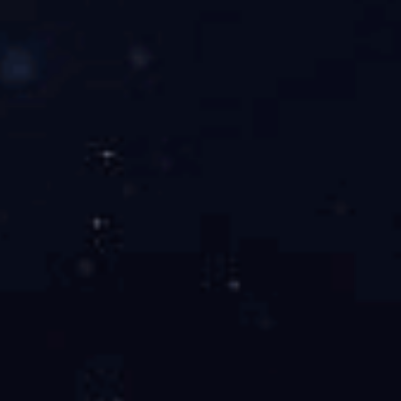
App下载
关于我们
隐私政策
服务协议
网站地图
认识 hth华体会
hth华体会（中国）官方网站-hth.com为用户提供权威稳定的访问入
口与优质体验环境，hth华体会官网、登录、入口、网页版、手机
app下载、最新注册链接安全快速，华体会hth官网平台整合足球赛
事直播、篮球数据分析及体育资讯内容，打造综合服务平台。
地址
support@mcjjgs.com
合作 / 推荐平台