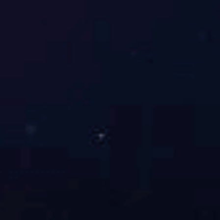
3.
足球明星厄其尔的精彩瞬间与职业生涯回顾
2026-07-30
4.
深入解析IG战队进攻体系的战术布局与执行
2026-06-27
5.
乒乓球状态排行榜揭晓北京乒乓球队荣获第
2026-06-11
6.
2016年中国男篮与俄罗斯队激战回顾及精彩
2026-06-11
7.
杭州攀岩队在极限运动会中的耐力表现分析
2026-07-15
8.
DOTA2个人能力排名更新EDG战队表现创新高
2026-06-28