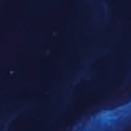
能力，使得他成为球队攻防转换的重要枢纽。他的一
次突破助攻直接帮助球队拉开分差，引发现场观众阵
阵喝彩。
此外，中国队另一名年轻小将同样表现不俗，他敢于
挑战对手，在内线拼抢时显示出了极强韧性。他在防
守端的不懈努力，多次成功封盖对方投篮，为球队建
立起稳固防线。这种拼搏精神深深感染了其他队友，
也提升了全体成员士气。
当然，不容忽视的是来自俄方的一名明星选手，他凭
借精准投射和丰富经验不断给予中国男篮压力。然
而，中国队通过团队合作有效限制他的发挥，也体现
出球队整体实力正在逐步提升。这种针对性的策略仍
然需要进一步巩固，以应对未来更多类似挑战。