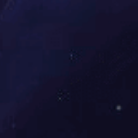
总结：
总之，2016年中国男篮与俄罗斯队之间展开的一番厮
杀，不仅展示出了两国篮球水平差异，同时也反映出
当今篮球运动发展的趋势。在这样激烈竞争环境中，
无论是球员还是教练，都必须具备高度敏锐度和适应
能力，以面对未来各种挑战及机遇。
This match was an important milestone for
Chinese basketball, demonstrating their potential
and resilience. The lessons learned will
undoubtedly contribute to the future
development of the team,推动着中国篮球走向更加
辉煌的新篇章。