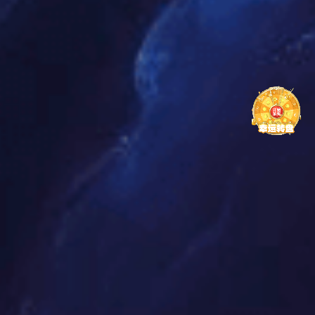
4、赛后的反思与总结
经过这场激烈比拼后，中国男篮收获的不仅仅是胜
利，还有宝贵经验。赛后分析显示，他们在面对高压
情况下依然保持冷静，并有效执行战术，这是值得肯
定之处。同时，也发现了一些不足，如部分环节依然
需加强细致配合，以提高整体效率。
从长远来看，这场赛事不仅增强了年轻运动员信心，
还为教练组提供了新的战术思路。虽然赢得胜利，但
未来仍需继续努力，不断完善自身短板，提高竞争能
力。在全球化日益加深的大背景下，加强国际交流学
习，将使中国篮球走上更广阔的发展道路，从而培养
出更多优秀人才，推动国家体育事业持续向前发展。