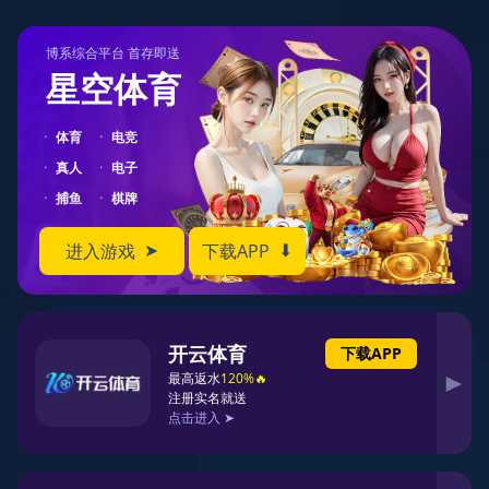
立即注册
hth华体会
带您畅享全球体育
盛事
专业平台，数据精准，
高清直播
覆盖热门体育项
目。
聚焦足球、篮球、电竞等赛事，
每日内容实时更
新
。
极速访问
下载APP