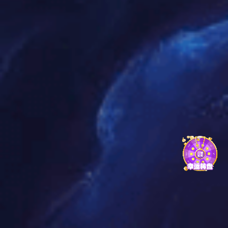
手们所承受的压力，从而提升整体竞技水平。
4、赛后反思与总结
赛后总结对于球队未来的发展尤为重要。在这次比赛
结束后，北京队进行了全面回顾，他们不仅分析自己
的优劣势，还仔细研究了对方战术及其执行效果。这
种注重细节和自我批评意识，使得他们能不断完善自
身，提高未来竞赛中的表现。
与此相比，杭州队虽然也进行了复盘，但过程稍显粗
糙。他们更多的是集中在错误上，而缺乏对于成功经
验的提炼。这一差异意味着，如果不能从每一次赛事
中吸取教训，很难实现真正意义上的进步。因此，每
位运动员都应该学会如何客观评价自己，以及如何从
他人身上学习到新的东西。