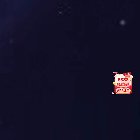
虑各个因素并加以优化整合。
总而言之，本次赛事不仅是一场竞技较量，更是一场
智慧和心态上的比拼。从两支球队身上，我们收获的
不仅是技巧，还有面对挑战时所需具备的人生态度。
在今后的训练及比赛中，希望各方都能继续努力，实
现更大的突破！
上一篇：
张军独家分享DOTA2游戏心得与技…
下一篇：
深圳排球队团队协作的变革与热议