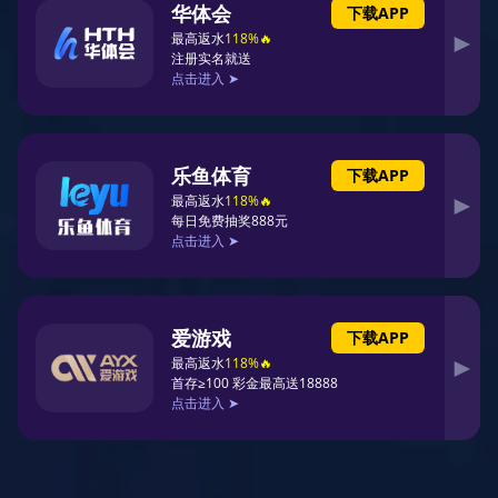
极限运动赛后分析北京队与杭
州队的默契配合与战术探讨
2026-06-08 16:41
23 次阅读
首页
/
体育报道
在极限运动日益受到关注的今天，北京队与杭州队之
间的较量成为了众多爱好者和专业人士讨论的焦点。
通过此次比赛，我们可以看到两队在默契配合和战术
运用上的差异与共同点。本文将从四个方面进行详细
分析：首先是团队默契的重要性，其次是战术制定对
比赛结果的影响，第三部分将探讨心理素质对运动员
表现的作用，最后则分析双方在赛后的反思与总结。
通过这些角度，我们不仅能够更深入理解两支队伍的