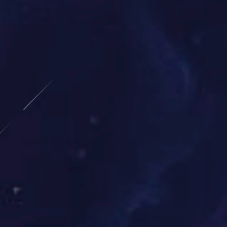
们总能迅速调整心态，以积极状态迎接挑战。这种能
力不仅源自平时严格训练，更得益于良好的心理辅导
机制。
而与此同时，杭州队的一些选手则明显受到了压力影
响。在关键时刻，他们因为紧张导致发挥失常，比如
过早犯规或技术错误。这表明，仅有身体素质并不足
以赢得比赛，心理调节能力同样不可忽视。因此，加
强心理培训，将有助于提升选手们在重大赛事中的表
现。
此外，双方教练对于运动员心理状态管理也显得尤为
重要。北京队教练善于鼓励并给予支持，使得选手们
能够放松心情，而这一点恰恰是杭州教练需要改进之
处。构建一个积极向上的团队氛围，可以有效减轻选