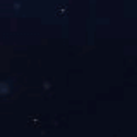
6.
成都与武汉极限运动队速度较量赛后分析与
2026-07-09
7.
成都极限运动队强势崛起最新实力榜单揭晓
2026-06-21
8.
广州篮球队实力强劲荣登全国篮球实力排行
2026-07-19
App下载
关于我们
隐私政策
服务协议
网站地图