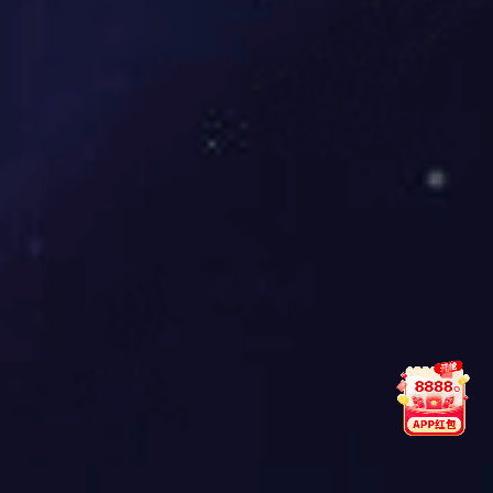
智慧。俱乐部在应对短期挑战时展现出惊人的应变能
力，将危机转化为数字化转型的契机。这种适应力不
仅保障了联赛的持续运营，更为行业长远发展积累了
宝贵经验。
展望未来，西甲正在书写后疫情时代足球产业的新范
式。运动科学的深度应用、商业模式的灵活重构、管
理体系的智能升级，这些变革要素相互交织，正在重
塑西班牙足球的基因。当球迷回归看台时，他们看到
的将不仅是比赛的回归，更是一个更具科技含量、更
可持续的现代足球生态系统的成熟绽放。