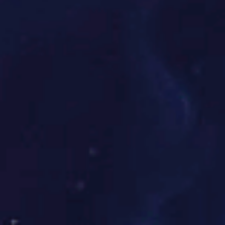
门票收入断崖式下跌倒逼收入结构改革。空场政策使
俱乐部比赛日收入归零，皇马、马竞等豪门单赛季损
失超1亿欧元。各俱乐部加速发展虚拟观赛套餐，通
过360度直播技术和VR设备租赁，创造新型观赛收
入。巴萨推出的元宇宙观赛平台已吸引15万付费用
户，开辟出数字营收新渠道。
赞助合作模式发生本质转变。传统球衣广告的静态赞
助逐渐被动态权益分配取代，赞助商开始要求与比赛
数据、社交媒体互动等深度绑定。瓦伦西亚与科技企
业合作开发的AI赞助评估系统，能实时测算品牌曝光
价值，推动赞助模式向效果付费转型。
球员交易市场呈现新特征。受财政公平政策限制，西
甲球队更倾向采用先租后买、分成条款等灵活交易方