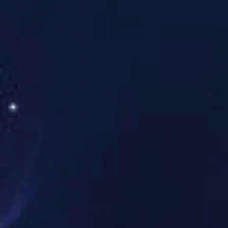
动、商业运营转型以及行业长期影响四大维度，剖析
西甲联赛重启后的关键变化与战略调整。
赛程重组引发连锁反应
联赛恢复后最显著的变化体现在赛程设计的全面重
组。赛事组织者将剩余比赛压缩在十周内完成，单周
双赛成为常态，部分球队甚至面临三天两战的极端赛
程。这种高强度安排导致球员肌肉疲劳指数较常规赛
季提升40%，伤病率同比上升25%，迫使教练团队重
新评估训练强度和轮换策略。
比赛时间调整带来观赛习惯的颠覆性改变。为适应全
球多个时区的收视需求，西甲首次尝试将部分场次安
排在正午时段进行。数据显示，亚洲地区收视率因此
提升18%，但当地球迷现场观赛率下降至历史最低