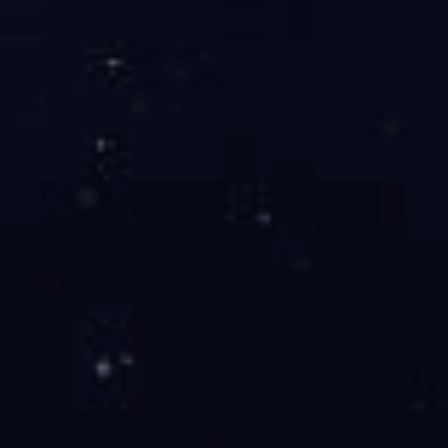
App下载
关于我们
隐私政策
服务协议
网站地图
认识 hth华体会
hth华体会（中国）官方网站-hth.com为用户提供权威稳定的访问入
口与优质体验环境，hth华体会官网、登录、入口、网页版、手机
app下载、最新注册链接安全快速，华体会hth官网平台整合足球赛
事直播、篮球数据分析及体育资讯内容，打造综合服务平台。
地址
support@mcjjgs.com
合作 / 推荐平台
内容由 hth华体会 独家提供，版权归属本平台，严禁未授权复制或镜