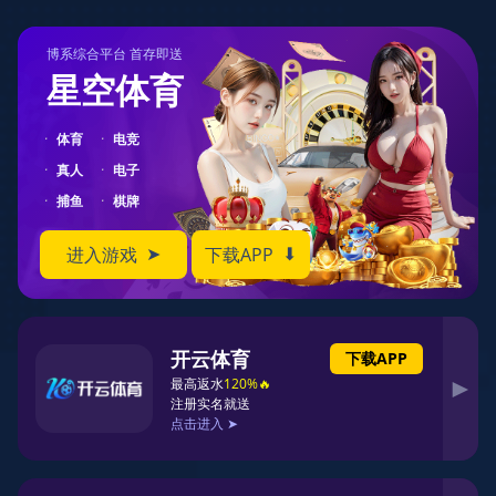
立即注册
hth华体会
带您畅享全球体育
盛事
专业平台，数据精准，
高清直播
覆盖热门体育项
目。
聚焦足球、篮球、电竞等赛事，
每日内容实时更
新
。
极速访问
下载APP