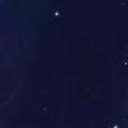
点。这种时空错位的赛程安排，正在重塑足球产业的
商业价值分配模式。
赛程重组还影响了后续赛季规划。2020-2021赛季开
赛时间较往年推迟三周，冬歇期缩短为十天，这种调
整迫使各俱乐部必须重构全年训练周期。青训体系与
一线队的衔接节奏被打乱，部分梯队赛事被迫取消，
年轻球员成长路径面临重构。
竞技表现呈现两极分化
空场比赛环境显著改变球队竞技状态。数据显示，主
队胜率从停摆前的46%下降至34%，客场进球数同比
增加22%。伯纳乌、诺坎普等传统魔鬼主场失去声浪
加持后，球队心理优势明显减弱。部分依赖主场球迷
的中下游球队排名大幅下滑，而战术体系成熟的豪门