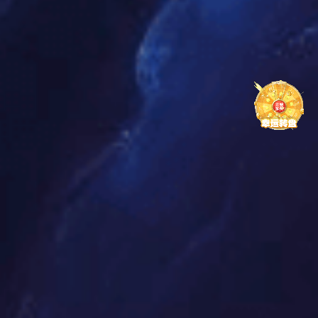
观众和媒体关注下的巨大压力，保持平稳心态成为制
胜法宝之一。V5战队致力于培养选手良好的心理素
质，使其能够在紧张激烈的氛围中专注发挥，而不是
因压力而产生消极情绪。
为了增强心理韧性，他们会定期进行心理辅导训练，
引导选手学会自我调节情绪。当处于落后状态时，不
急躁、不沮丧，而是集中精力寻找翻盘机会；即便在
领先情况下，也不会因为过度自信而放松警惕，从而
确保始终保持最佳状态。
此外，在重大赛事前，由教练组组织模拟赛和心理疏
导，为选手创造轻松愉快氛围，有助于减轻赛前焦
虑，让他们以最好的状态迎接挑战。这些措施综合起
来，使得V5无论是在艰难情况下还是顺风局面下，都