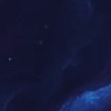
例如，当发现敌方支援不及时或位置失误时，V5会毫
不犹豫地抓住这个机会发起快速打击。他们善于利用
小规模冲突获得优势，然后迅速转向大规模团战，从
而进一步扩大领先地位。此外，在遭遇意外情况，如
被敌方包夹等，他们也能通过合理分散和隐蔽移动来
减少损失并寻求反击机会。
这种灵活性不仅体现在技术层面，更体现在思维方式
上。每位选手都需要具备良好的判断力，根据当前局
势随时调整自己的行动方向，这使得整个团队始终保
持高效运转，提高了胜利概率。
4、心理素质
心理素质对于职业电竞选手来说同样至关重要。面对