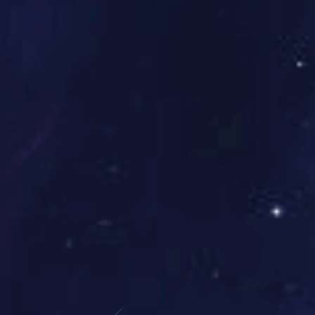
此外，V5还注重动态调整目标。当比赛形势发生变化
时，他们能及时修正原定计划，以适应新的环境。例
如，如果敌方出现失误或阵型松散，V5便会迅速决定
发动攻击，将握住机会转化为实际收益。
2、团队协作
团队协作是V5战队进攻策略中不可或缺的一环。他们
深知个人能力再强，也无法独自承担起整场比赛的胜
负，因此强调成员间密切配合。在进行团战时，每名
选手都需充分理解其他人的技能及冷却时间，从而制
定最佳进攻时机。
通过默契的沟通与配合，V5能够有效地利用各种技能
组合来打乱敌方阵形。比如，他们常常运用控制类技