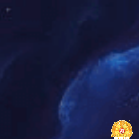
何促进地方体育发展的建议，这显示出社会对体育事
业日益增长的关注度与期待感。
同时，也有声音提出希望能够借此契机，加大对基层
体育设施建设与人才培养方面投入，以便更好地促进
全民健身事业的发展。整体来看，此次成果引发的不
仅是欢呼，还有深思，让我们看到了未来发展的潜力
与挑战。
4、提升城市形象的重要意义
深圳作为一个新兴城市，其竞争力不仅体现在经济发
展上，还包括文化和体育方面。本次获得全国第八
名，不仅彰显了城市内涵，也提升了市民对于本土体
育文化认同感。这种身份认同感有助于凝聚社区力
量，提高居民参与公共事务积极性，从而推动整个社