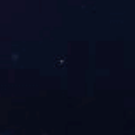
3.
马卡萨与伯希卡波激战正酣文字直播全程回
2026-07-06
4.
四个字名字的足球明星盘点他们的辉煌成就
2026-07-21
5.
CSGO战术解析：深入探讨RNG战队的灵活转换
2026-06-24
6.
球队全场射门次数统计：哪些球队总能打出更
2026-06-09
7.
足球明星拍照时如何正确使用闪光灯技巧与
2026-07-29
8.
赵芳的极限运动人生探索与挑战深度对话揭
2026-06-16