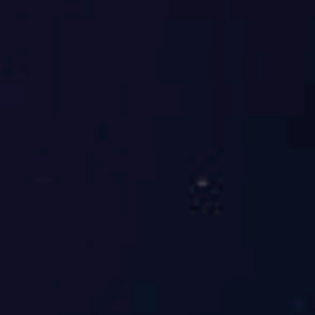
上一篇：
重磅专题：探索WE整体压制革新对电…
下一篇：
飞盘竞技新视角：深入分析北京飞盘
延伸阅读
1.
足球明星欧奇儿的国籍揭秘及其在国际足坛
2026-08-07
2.
日本足球明星因伤缺席世界杯引发球迷热议
2026-07-24