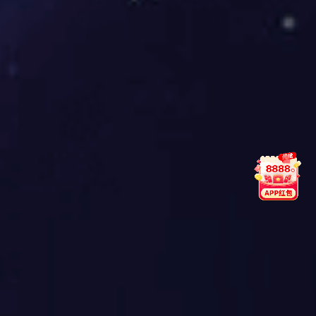
现代化改造保持领先，新兴势力借助资本力量实现弯
道超车，这种动态平衡使英超始终站在足球产业变革
的前沿。
在数字化和全球化双重浪潮下，英超声望体系正在经
历新的进化。虚拟现实技术重塑观赛体验，可持续发
展理念影响球场建设，社会责任投资成为品牌建设新
维度。当足球超越竞技范畴成为文化载体，英超球队
的声望管理已演变为跨产业、跨地域的复杂系统工
程，这种多维度的竞争力或将确保其未来二十年的全
球领导地位。