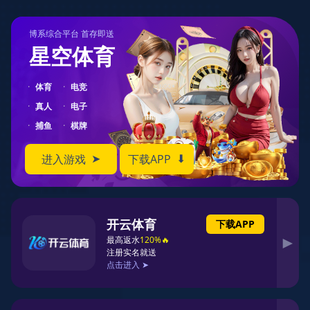
立即注册
hth华体会
带您畅享全球体育
盛事
专业平台，数据精准，
高清直播
覆盖热门体育项
目。
聚焦足球、篮球、电竞等赛事，
每日内容实时更
新
。
极速访问
下载APP