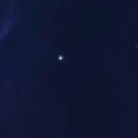
百年俱乐部通过博物馆建设、纪录片拍摄和纪念品开
发，将历史转化为可触达的文化资产。利物浦博物馆
每年接待50万访客，切尔西的冠军墙展示着21世纪的
奖杯阵列，这些实体空间与数字档案共同构建起俱乐
部的历史叙事。当托特纳姆热刺启用造价12亿英镑的
新白鹿巷球场时，特意保留东看台原有的建筑肌理，
这种新旧交融的设计理念正是历史传承的现代诠释。
传统豪门与新晋劲旅的历史对话，形成英超独特的竞
争张力。曼城通过城市足球集团模式快速积累竞技资
本，莱斯特城奇迹打破阶级固化，这些现代传奇正在
续写英超的历史篇章。历史底蕴不再是静态的陈列，
而是通过持续的成功转化为品牌溢价，曼联在全球拥
有11个官方球迷会，其历史荣耀仍在持续产生商业价