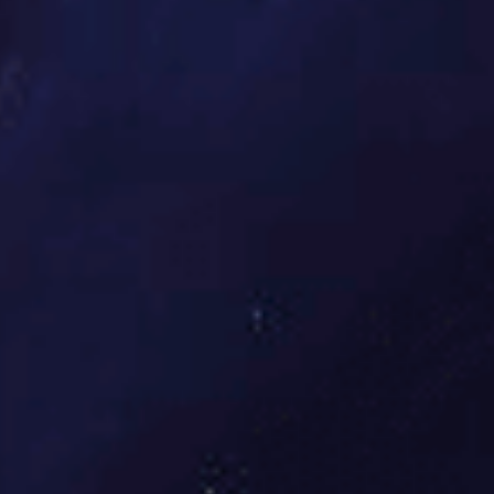
创新使俱乐部年均数字收入增长率保持在25%以上。
文化输出的深度拓展形成软实力。切尔西女足的成功
推动女子足球商业化，曼城与索尼合作开发足球主题
游戏，利物浦博物馆的全球巡展吸引300万人次参
观。当纽卡斯尔被沙特财团收购后，立即启动中东青
少年足球发展计划，这种文化嫁接正在重塑足球地缘
政治格局。
总结：
英超球队的国际声望本质上是足球工业化的成功范
本。从历史文化的深度挖掘到商业模式的持续创新，
从球星经济的精准运作到全球市场的系统开拓，这些
要素构成的生态系统具有强大自驱力。传统豪门通过