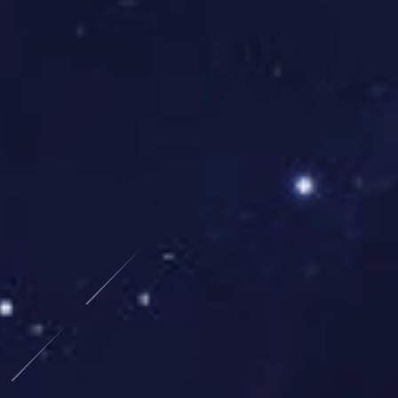
为了培养默契，教练组设计了许多针对性的团队活
动，比如集体战术演练、心理辅导课程等。这些活动
不仅提高了队员之间的信任感，也帮助他们在关键时
刻做出快速反应。此外，在面对困难时，全队成员之
间相互鼓励，相互支持，以此形成一种良好的氛围，
让每个人都能充分发挥自己的优势。
这种良好的团队合作精神，让杭州排球队在面临挑战
时始终保持冷静，从容应对。他们深知，仅有个人英
雄主义是无法取得胜利，而是需要全体成员齐心协
力，共同拼搏才能达到目标。因此，当他们创造新纪
录时，这份凝聚力也是不可或缺的重要因素。
3、技术创新与发展