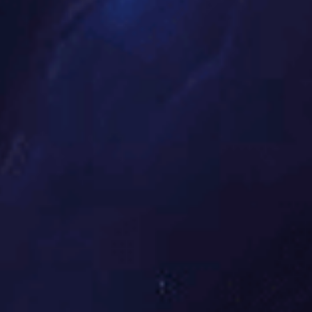
中，引导学生树立健康生活理念，从而促进社会整体
健康水平提升。同时，各类媒体也开始频繁报道这些
变化，提高大众对该项目认知度，并逐步形成良好的
舆论氛围。
This种积极的发展趋势预示着中国未来将在国际舞台
上拥有更强劲的话语权，不仅能够在世界范围内展示
中国优秀文化，还能够让更多年轻人追求梦想，实现
自我价值，这无疑给国家体育事业的发展带来了巨大
的动力与希望。
总结：
综上所述，杭州排球队通过坚持不懈的努力、卓越的
团队合作以及持续不断地技术创新，不仅实现了自我