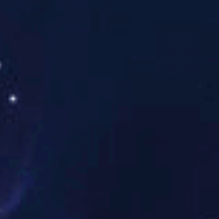
中提供了榜样和鼓励。本文将从四个方面详细探讨杭
州排球队创下新纪录的重要意义及其对全国排球运动
发展的影响。
1、坚持不懈的训练
杭州排球队之所以能够创造出新的耐力纪录，与他们
长期以来坚持不懈的训练密不可分。队员们每天都要
进行高强度的体能训练，确保在比赛中能够保持最佳
状态。他们不仅重视身体素质的提升，还特别注重心
理素质的锻炼，通过各种模拟比赛来增强团队默契和
应变能力。
此外，教练组也为队员量身定制了一系列系统化的训
练计划，包括力量训练、耐力提升以及技能动作修正
等。这样的全面性训练让每一位队员都能在比赛中发