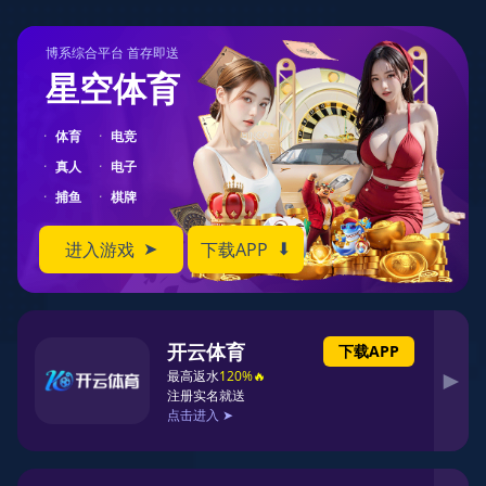
立即注册
hth华体会
带您畅享全球体育
盛事
专业平台，数据精准，
高清直播
覆盖热门体育项
目。
聚焦足球、篮球、电竞等赛事，
每日内容实时更
新
。
极速访问
下载APP