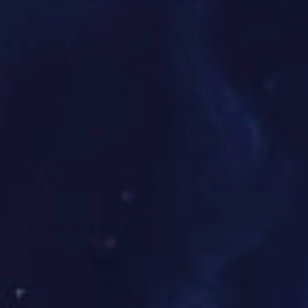
除了扎实的基本功和顽强拼搏精神外，技术创新也是
推动杭州排球队进步的重要动力。在现代体育竞技
中，技术更新迭代日益加快，任何一个细微之处都有
可能影响到最终结果。因此，该队积极探索新技术，
以期进一步提高竞技水平。
例如，在发球和接发球环节，他们引入了一些先进设
备进行高科技分析，对瞬间表现进行数据记录并加以
改进。同时，在战术布置上，他们结合最新研究成
果，不断推陈出新，使得战术更加灵活多变，以适应
不同对手。这种持续创新使得杭州市区内外众多年轻
选手看到希望，也激励着他们投身于这项日益热门的
运动中去。
此外，为了解决传统技战术中的瓶颈问题，教练组还