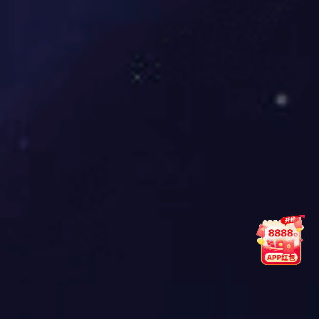
超越，更引领了一场全国范围内的新风潮。从这一事
件，我们可以看到体育事业的发展离不开辛勤付出的
人，以及那份共同进步的不懈追求。而这种精神正是
我们未来继续迎接挑战的重要源泉，希望更多的人能
够从中受到启发，把激情投入到自己喜欢并愿意奋斗
的一切事物之中。
未来，我们期待着更多像杭州这样的代表性城市涌现
出来，为中国乃至全球范围内推广体育文化贡献力
量，共同书写更加辉煌灿烂的新篇章！
上一篇：
成都极限运动队强势崛起最新实力…