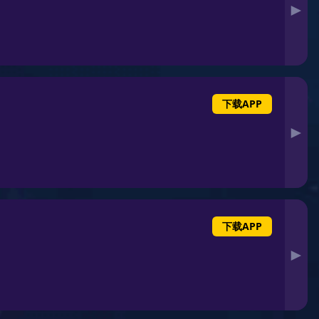
队比赛经验全方位对比分析揭示胜
2026-06-20 18:05
32 次阅读
首页
/
体育报道
比赛经验进行全方位的对比分析，揭示在不同比赛环境下胜负的
通的重要性，这一方面直接影响到比赛的策略执行和临场反应。
如何在关键时刻决定胜负。接着，讨论比赛前的准备工作，包括
。最后，将从赛后总结和复盘角度来看，如何通过经验教训不断