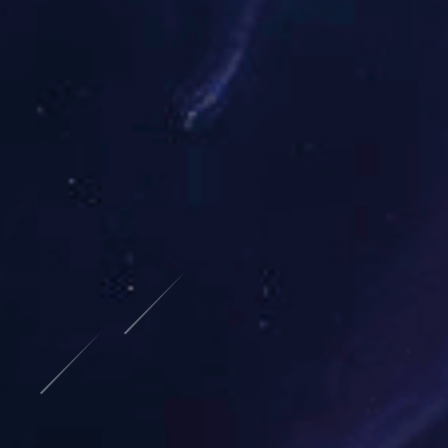
除了团队合作外，个人
操作技巧，以及对游
局势变化选择最优路径
然而，仅有技术是不
因此，选手们需要具
仅体现在个人表现上
例如，在大型赛事中
此，通过定期参加高
为最终胜利奠定基础
3、赛前准
赛前准备是任何一场成
进行全面评估。这包