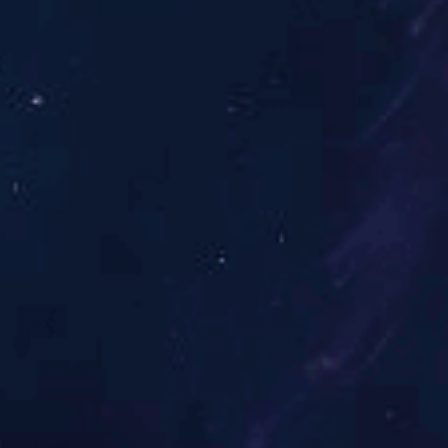
平。通过这四个方面的
1、团队协
团队协作是RNG战队
策略得以有效实施。
选手都清楚自己的任
此外，在比赛过程中
略。例如，当某条路
实现相应的支援。这
值得注意的是，良好
己的想法和疑虑，而
对困难时的抗压能力
2、个人技