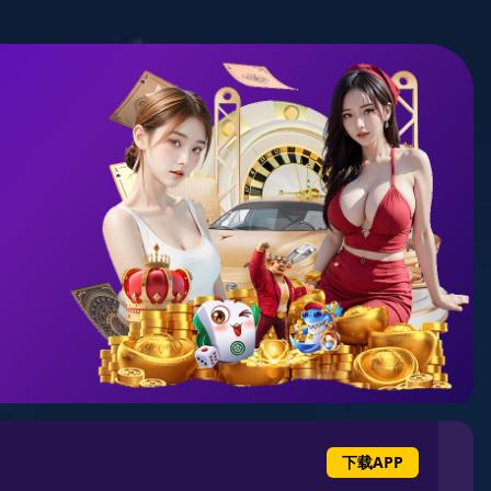
App
关于我们
体育报道
球体育盛事
门体育项目。
容实时更新
。