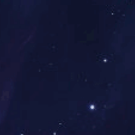
技术水平对RNG战队来说同样至关重要。在职业电竞中，每名
戏机制深刻的理解。例如，一名优秀的打野选手需要熟练掌握各
进行Gank，从而最大化地影响游戏节奏。
够的，心理素质同样不可忽视。在关键局面下，一个小失误就可
备强大的心理承受能力，以应对来自赛事压力和观众期待带来的
，还会影响到整个团队的一致性。
，当面对强敌或落后时，一些选手可能会感到焦虑，而这又会反
强度训练，以及进行心理辅导，可以有效提高选手们在重大赛事
。
备与战术研究
功赛事不可或缺的一部分。RNG战队通常会通过详尽的数据分
括了解对方常用阵容、打法风格以及各个位置上核心选手的信息