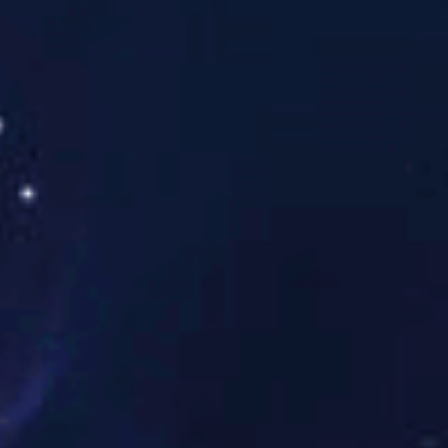
讨的重要内容。总之，本篇文章旨在为读者提供一份
详尽且深入的比赛分析，以期提高对飞盘运动的理解
和兴趣。
1、球队基本情况
重庆飞盘队成立于近年来，是一支年轻而充满活力的
团队，成员大多来自本地高校及社区，整体构成以年
轻人居多。这支队伍注重团队合作与个人能力的结
合，在逐步积累经验后，其竞技水平不断提升。此
外，重庆得天独厚的自然环境也为球队提供了良好的
训练条件，使得球员们能够在舒适的氛围中磨练技
艺。
相较之下，北京飞盘队历史悠久，有着丰富的赛事经
验和更成熟的战术体系。球队成员不仅包括高校学