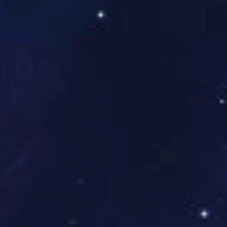
生，还有一些职业选手，他们各自在国内外赛事中积
累了宝贵经验。这种组合使得北京队在比赛中展现出
较强的心理素质和应变能力，为他们在场上的表现增
添了不少筹码。
两支球队虽然各有特色，但无论是在人员配置还是训
练机制上，都显示出了对飞盘运动深刻认识和热爱的
共同点。这种共同点为接下来的交锋奠定了基础，也
让双方都充满期待。
2、技术特点分析
重庆飞盘队在技术层面上，主要依靠快速流畅的传球
与灵活多变的位置移动。他们擅长利用瞬间加速来摆
脱防守，并通过短传配合实现快速进攻。然而，由于
缺乏一定的大场面经验，在面对高压防守时，有时候