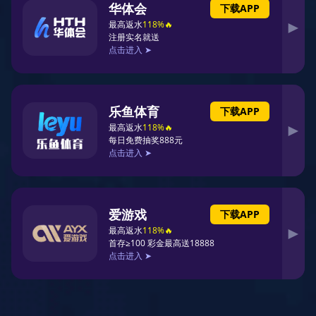
重庆飞盘队与北京飞盘队实力
对比赛后分析与总结
2026-06-19 13:23
27 次阅读
首页
/
体育报道
在我国飞盘运动蓬勃发展的背景下，重庆飞盘队与北
京飞盘队之间的对抗赛引起了广泛关注。本文将从四
个方面进行深入分析和总结，分别是球队基本情况、
技术特点、战术布置及比赛结果与反思。通过这些角
度，我们不仅能够全面了解两支球队的实力对比，还
能从中提炼出对未来比赛的启示与建议。在基础数据
上，两队都有各自的优势和不足，而在比赛过程中，
这些因素又如何影响了最终的结果，也是我们需要探