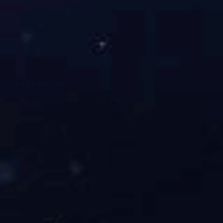
5.
英超中的“破厂”球队指的是哪支俱乐部及
2026-06-30
6.
足球明星简笔画大全轻松绘制技巧与创意分
2026-08-09
7.
BLG战队在CSGO中的战术意识与团队协作深
2026-07-10
8.
足球明星扇耳光瞬间高清图片大合集展现激
2026-07-20
App下载
关于我们
隐私政策
服务协议
网站地图