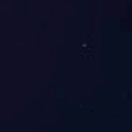
皇马与霍芬海姆历史交锋回顾及战
延伸阅读
1.
李强独家分享羽毛球技巧与经验助你提升竞
2026-07-29
2.
广州篮球队在邀请赛中以86分稳居积分榜首
2026-08-05
3.
科学王者荣耀状态训练方法探究与实战应用
2026-06-01
4.
皇马与北京国安精彩对决直播视频全程回顾
2026-06-04