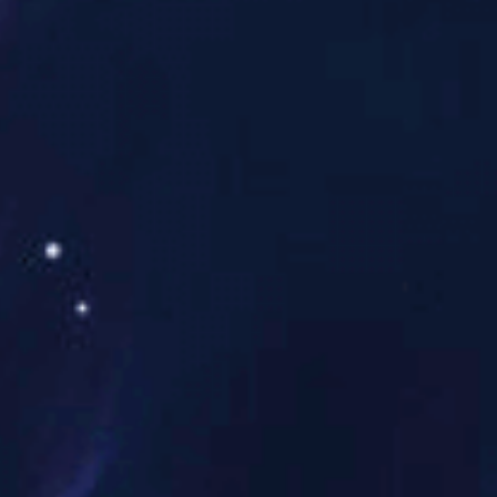
跃升。这些技术不仅为职业联赛注入新活力，也让业余爱好者能
正式迈入数字化、智能化的全新时代。
球动作优化
感器正在改变挥棒训练的科学性。通过嵌入球棒手柄的9轴运动传
挥棒轨迹、角速度和击球点位置。配合高速摄像头记录的身体姿态
心转移幅度、髋部旋转时机和手腕翻转角度等关键参数。职业球
初速平均提升8%，击球准度误差范围缩小至3厘米以内。
模式识别中发挥核心作用。训练系统通过对比数万次成功击球的
挥棒时，AI会实时检测动作偏差，例如后摆幅度不足或击球点偏
秀球员的打击率在季前训练中提升0.15，挥空率下降22%，充
值。
练创造无限可能。VR头盔结合触觉反馈手柄，能模拟不同投球
安全环境中反复练习应对160km/h速球或刁钻滑球，系统自动