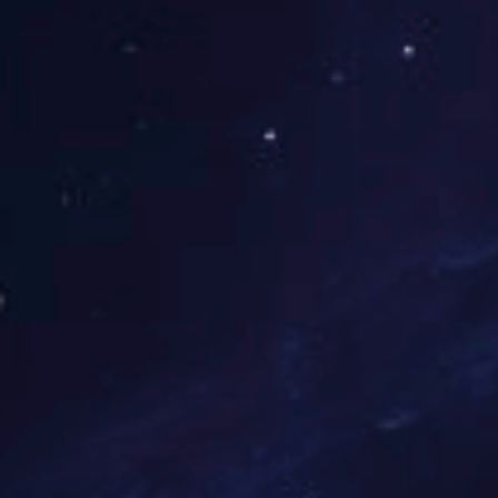
皮质醇浓度。当检测
浓度在135-145m
位置判断能力。
4、战术决
深度学习模型正在重
下的最优策略矩阵。当
采用系统推荐的变速球-
实时守备定位系统革
可预测落点概率分布。
显示，智能布阵使滚地
量子计算助力投球序列
的配球方案。某投手在