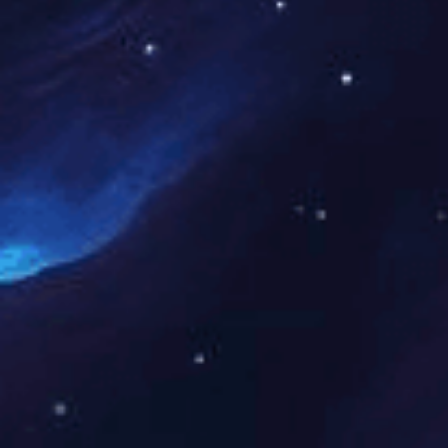
于概率博弈论的决策
总结：
智能设备的深度渗透
技不仅提升了单个技
优化突破生理极限，教
动的新纪元。
展望未来，随着柔性
能通过神经反馈训练
优化时，棒球运动的
在全球范围焕发新生