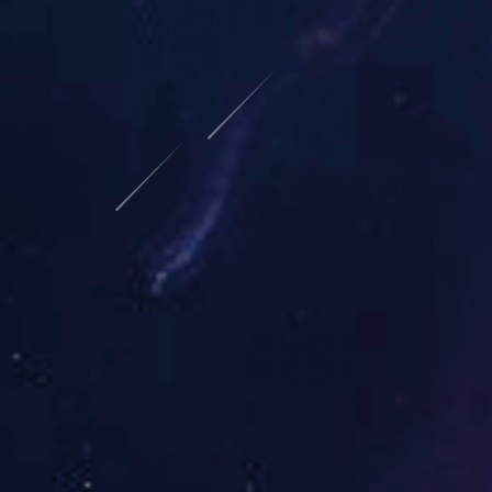
确性。研究表明，每周
旋转特征。
2、投球生
智能护臂正在重塑投
的角速度、手臂摆动平
激增5倍。通过实时监
95mph以上。
压力传感手套革新了握
指施加压力的时间序
提升18%，四缝线速
58cm提升至72cm。
地面反作用力分析系统