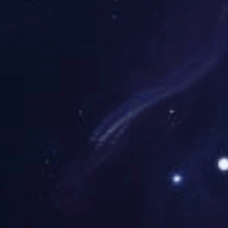
蹬地力量的释放时机和
而业余选手该数值普遍
6.2mph。
3、体能监
智能压缩衣开创了动
饱和度和核心温度。
盟球队的跟踪数据显示
刺反应时间加快0.2秒
运动负荷管理系统实现
跃产生的累积性负荷。
队应用该技术后，赛季
汗液生物传感器开辟