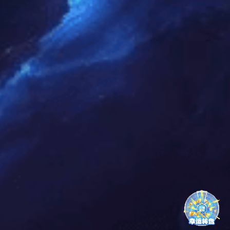
实验证明，维持钠离子
外野守备时表现出更优的
决数据，建立不同局面
某球队在季后赛关键局
测得的球棒速度，算法
的潜在击球区域。统计
0.3秒内生成最有利
提升至61%。这种基