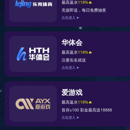
高科技
在科技与体育深度融
数据分析系统，从虚
和战术决策。本文将
能设备如何通过数据