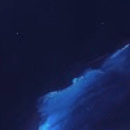
放87%的垂直力量，
在8周内提升
测心率变异率、肌肉氧
调整发力模式。某大联
降至4%，守备球员的冲
法可计算每次扑垒、跳
降低53%。某职业球
。
液中的乳酸、电解质和