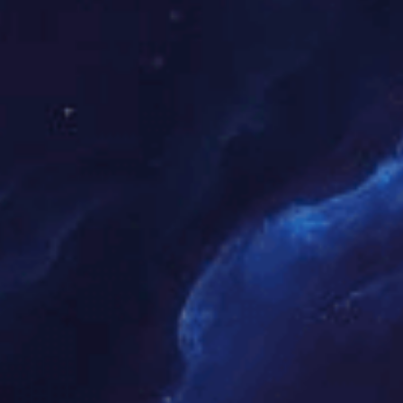
到脱水临界点时，智能水壶会自动提醒补水并调配电解质比例。
mol/L区间的运动员，高温环境下的决策准确性提升28%，尤其在
策智能支持
构比赛策略库。系统通过分析近十年数百万个比赛场景的投打对
二垒有人时，AI建议触击成功的概率比传统教练决策高15%。
滑球组合，成功将对手的预期得分值从0.83压制到0.41。
新布阵逻辑。通过追踪击球员的打击热区与出棒角度，结合雷达
内野手佩戴的智能眼镜会投射建议站位，使防御范围覆盖85%
球安打率降低19%，尤其对拉打型强打者的限制效果显著。
优化。运用量子退火算法处理投打对决的亿万种可能性，系统能在
满球数时按照系统建议投出内角低滑球，将三振率从常规的38%