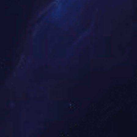
支持，正在重新定义棒球比赛的战术博弈维度。
，使棒球运动从经验主导型转向数据驱动型。从毫米级动作捕捉
术环节的精度，更通过系统化整合重构了训练竞赛的完整链条。
练团队借助AI模型实现战术创新，这种科技与人类智慧的协同
电子、量子计算和脑机接口技术的突破，智能装备将更深层次融
强化动态视觉，投手或利用肌肉电刺激优化动力链传递。当每个
竞技水平将逼近人类生理极限，而科技赋能的公平性、普及性，
。