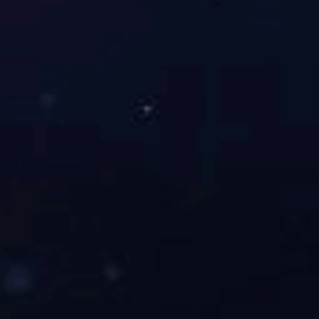
5.
DOTA2个人能力排名更新EDG战队表现创新高
2026-06-28
6.
香港足球明星队盛大抵达上海展现风采引发
2026-07-30
7.
足球明星厄其尔的精彩瞬间与职业生涯回顾
2026-07-30
8.
足球明星休赛期的生活揭秘与训练计划分享
2026-07-24
App下载
关于我们
隐私政策
服务协议
网站地图