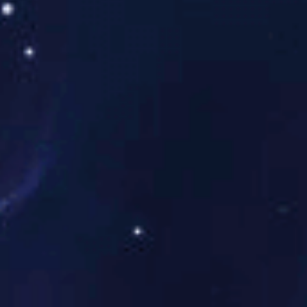
动发展的展望与期待。这些内容将全面呈现重庆攀岩
队此次成就的重要性及其对中国体育界的影响。
1、重庆攀岩队的发展历程
重庆攀岩队成立于二十世纪末，是我国较早组建的专
业攀岩队之一。经过多年的发展，该队逐渐形成了一
支技术过硬、战斗力强的优秀团队。在国内外比赛中
屡获佳绩，为推广和普及攀岩运动做出了重要贡献。
随着时间推移， 重庆攀岩队不断吸纳新鲜血液，并且
通过科学化训练提升整体水平。特别是在教练团队和
训练方法上进行了多次创新，使得运动员能够更好地
适应不同类型的比赛，提高竞技能力。
近年来，随着国家对体育事业的大力支持以及大众健