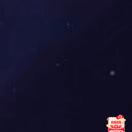
步，也是整个社会对体育运动关注程度提升的一种体
现。从起初的发展历程，到如今卓越成绩，再到社会
反响，以及未来规划，都显示出这项运动蕴藏着无限
可能。
未来，我们期待看到更多像重庆这样的优秀团队脱颖
而出，为中国体育事业增光添彩。同时，也希望越来
越多的人能加入到这个大家庭中，共同享受挑战带来
的快乐，实现自我超越！
上一篇：
广州飞盘队在极限运动联赛中的团…
下一篇：