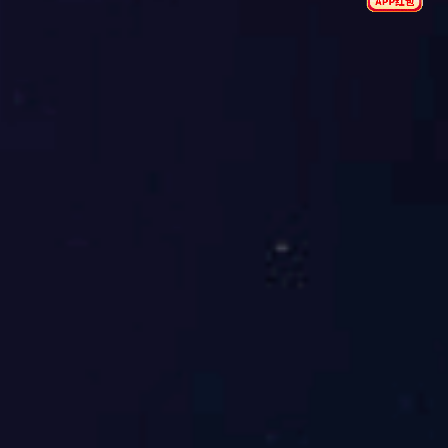
王者荣耀热点分析：深入探讨TES战
延伸阅读
1.
当她们在绿茵场上闪耀足球女星的梦想与奋
2026-07-22
2.
曾经的足球明星如今沦为乞丐的悲惨故事揭
2026-07-28
3.
聚焦世界杯现役足球明星的精彩表现与未来
2026-07-23
4.
足球明星扇耳光瞬间高清图片大合集展现激
2026-07-20