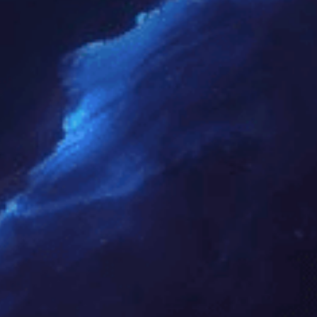
供了更为宽松且富有创
平，增强竞争力。
强自身弱项，通过数据
整以适应游戏环境变
充分利用自身潜力，将
的重要因素之一。
活动或在线交流，让更
更加努力追求更高目