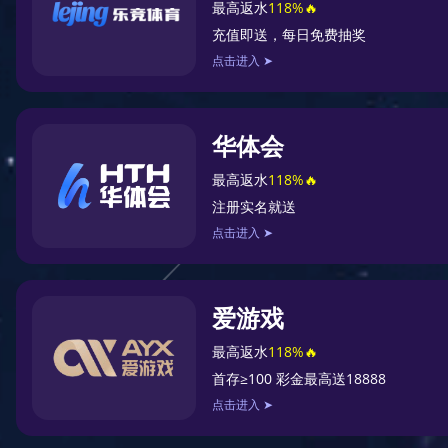
BLG凭借8
在近期的电竞赛事中，
实基础。通过对战绩的
的个人技术。在接下
文将从多个角度详细阐