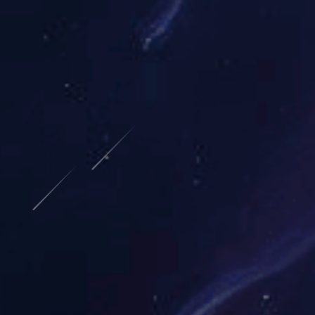
入，希望能在后续赛事
其次，由于高强度比
致选手出现失误，从
此外，随着赛事推进，
疑增加了他们取胜的
竞技环境。
3、团队合
成功绝非偶然，而是
重要因素之一。BLG
此外，在游戏过程中
遭遇困难时，其余成
对突发情况，无论是