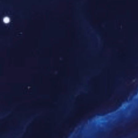
赛季中的磨合，BLG成员逐渐建立起信任和理解，这为他们提
氛围下，每个选手都可以大胆发挥自己的想法，从而提升整体水
发展方向
需要继续巩固现有优势，同时积极寻求突破。他们应该进一步加
升个人技术水平。此外，还需关注新兴打法及趋势，以便及时调
也是不可忽视的一环。在面对重大赛事时，如果能够保持冷静并
，提高决策速度，从而获得更佳表现。心理素质将成为决定成败
间互动也是提升品牌价值及吸引赞助的重要途径。通过举办线下
支传奇球队，将为其发展注入新的活力。同时，也能激励选手们
增添动力。