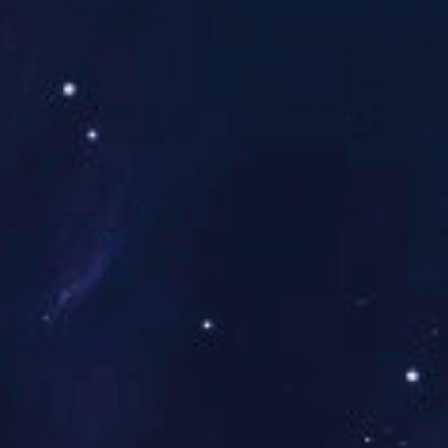
在崛起的顶尖战队。
队当前优势
以能稳居积分榜首位，与其卓越的选手们密不可分。他们拥有多
着至关重要的作用。这种人才济济，使得BLG能够在比赛中应
略部署方面也表现出了极高的水准。教练组针对不同对手精心设
度警惕和灵活应变。这种周密而有效的准备工作，为他们赢得了
也是BLG的一大优势。在面对强敌时，他们能够保持冷静，不
赛结果，让他们在关键时刻抓住机会，实现反超或逆转。
挑战与风险
BLG战队仍然面临诸多挑战。首先是其他竞争对手的不容小觑