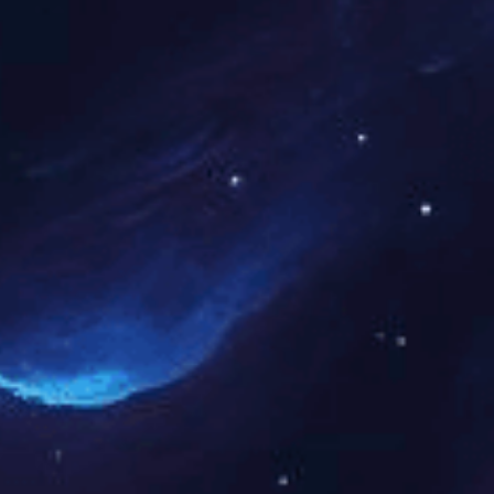
总结：
综上所述，凭借84分
真正实现最终目标—
更需注重团队合作与
Total in the
点。在未来的发展道
煌！
上一篇：
陕西有没有CBA球队？探索地方篮球…