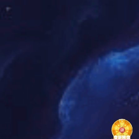
打乱对方节奏，提高胜算。
同时，在关键比赛阶段，根据比分情况及时调整战略
也是非常重要的一环。当处于领先状态时，他们会更
加注重控制节奏，而当落后时，则会果断寻找翻盘机
会。这种随机应变能力显示出了LNG对于比赛全局把
控能力，以及超强适应力，为最终取胜提供了保障。
4、逆境中的应变能力
LNG不仅能在顺境中发挥出色，更能在逆境中展现出
惊人的韧性。在数场关键赛事中，即便遭遇挫折，他
们依然保持积极心态，用坚定不移的决心去迎接挑
战。当局势不利时，他敢于进行大胆尝试，通过改变
战略打破僵局，比如意图用小规模团体行动撬动更大
的胜利空间。