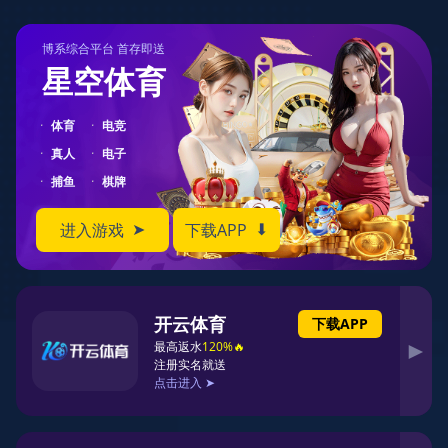
立即注册
hth华体会
带您畅享全球体育
盛事
专业平台，数据精准，
高清直播
覆盖热门体育项
目。
聚焦足球、篮球、电竞等赛事，
每日内容实时更
新
。
极速访问
下载APP