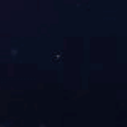
3.
利物浦与皇家马德里对决分析战术特点与球
2026-07-15
4.
足球巨星C罗精彩瞬间集锦视频全览与生平
2026-08-05
5.
深入解析IG战队进攻体系的战术布局与执行
2026-06-27
6.
对话赵静：回顾她在英雄联盟中的辉煌历程与
2026-07-05
7.
米兰与曼联的欧冠对决 历史经典回顾
2026-06-21
8.
李强畅谈篮球生涯与成长历程的心路历程与
2026-06-04