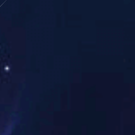
上几个方面，力求全面呈现LNG在大师赛中成功的原
因，以及他们如何利用灵活性和战术调整来取得优异
成绩。
1、选手个人能力与表现
LNG战队拥有一批技术精湛且经验丰富的选手，这为
他们在大师赛中展现出强大的竞争力奠定了基础。在
比赛中，选手们凭借过硬的个人技能，不仅能独立完
成击杀，还能有效地支援队友，从而提升整个团队的
作战效率。例如，在对抗强敌时，某些关键选手能够
凭借精准的操作和快速反应，为团队创造机会。
此外，选手们对于游戏节奏的把握也极为重要。他们
能够根据实时情况迅速做出判断，无论是进攻还是防
守，都能做到及时响应。在多场激烈对抗中，我们可