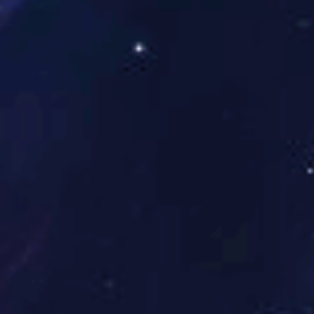
以看到一些选手在关键时刻通过抓住对方失误，实现
反击并扭转局势。这种高水平的个人发挥，不仅展示
了他们扎实的基本功，也体现了良好的心理素质。
最终，这些个体能力汇聚成了LNG强大的整体实力。
每名选手都清楚自己的角色定位，并在此基础上不断
进行自我提升，以便更好地融入团队。这种以人为本
的发展模式，使得LNG能够在变化莫测的大师赛中始
终保持高水平表现。
2、团队配合与默契
除了个人能力外，LNG战队内成员之间紧密无间的合
作也是他们成功的重要因素之一。良好的团队配合源
于长期磨合和信任建立，使得各位成员能够心有灵
犀，共同制定并实施战术。在比赛过程中，当某名队