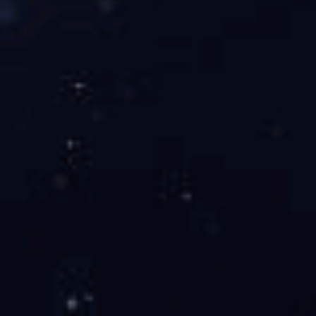
App下载
关于我们
隐私政策
服务协议
网站地图
认识 hth华体会
hth华体会（中国）官方网站-hth.com为用户提供权威稳定的访问入
口与优质体验环境，hth华体会官网、登录、入口、网页版、手机
app下载、最新注册链接安全快速，华体会hth官网平台整合足球赛
事直播、篮球数据分析及体育资讯内容，打造综合服务平台。
地址
support@mcjjgs.com
合作 / 推荐平台