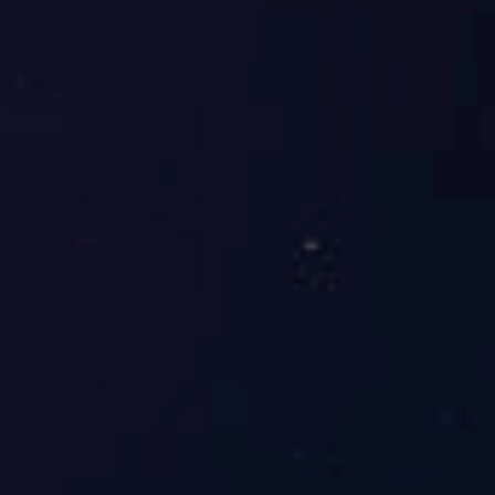
延伸阅读
1.
武汉篮球队团队协作的成功之道与战术分析
2026-06-09
2.
日本足球明星因伤缺席世界杯引发球迷热议
2026-07-24
3.
萨卡特佩与蓝十字对决前瞻分析及竞猜推荐
2026-06-17
4.
足球明星们的慈孝之心展现大孝子形象的精
2026-07-23
5.
张军独家分享DOTA2游戏心得与技巧助你提