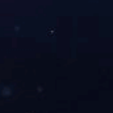
2026-06-08
6.
WE在冠军杯中的速度优势分析与表现点评
2026-06-19
7.
全球足球明星高清汇总图表一览尽显风采与
2026-08-03
8.
英超球队队旗：各支英超球队的队旗与象征意
2026-07-07
App下载
关于我们
隐私政策
服务协议
网站地图