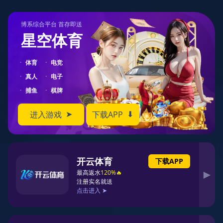
立即注册
hth华体会
带您畅享全球体育
盛事
专业平台，数据精准，
高清直播
覆盖热门体育项
目。
聚焦足球、篮球、电竞等赛事，
每日内容实时更
新
。
极速访问
下载APP